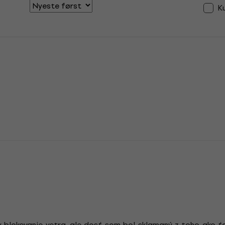
K
v blokovanie vetra, ale dosť som bol sklamaný z toho ako ťa