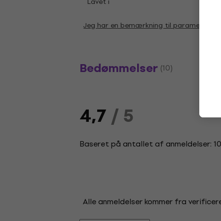
Lavet i
Kina
Jeg har en bemærkning til parametrene
Bedømmelser
(10)
4,7
/ 5
Baseret på antallet af anmeldelser: 1
Alle anmeldelser kommer fra verificere