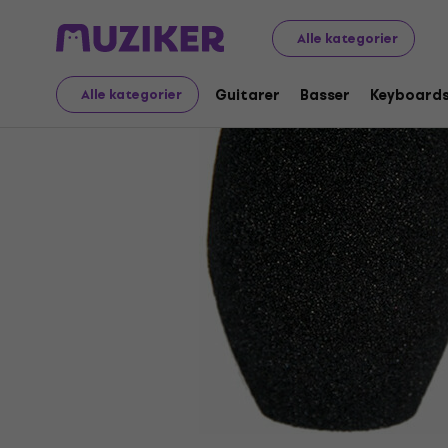
Musikinstrumenter
Mikrofoner
Tilbehør til mikrofoner
Alle kategorier
Guitarer
Basser
Keyboard
Alle kategorier