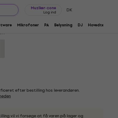
Gaveideer
FAQ
Muziker Blog
Muziker-zone
DK
Log ind
ftware
Mikrofoner
PA
Belysning
DJ
Hovedtelefone
591
ificeret efter bestilling hos leverandøren.
gheden
lling vil vi forsøge at få varen på lager og