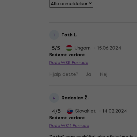
Toth L.
T
5
/5
Ungarn
15.06.2024
Bedømt variant
Rode WS8 Forrude
Hjalp dette?
Ja
Nej
Radoslav Ž.
R
4
/5
Slovakiet
14.02.2024
Bedømt variant
Rode WS11 Forrude
Zatiaľ som neskúšal ako efektívne je 