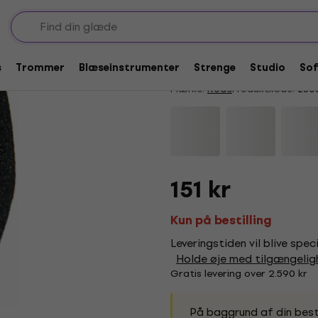
Forruder
Rode WS5 Forrude
4,7
/5
10 x bedømt
s
Trommer
Blæseinstrumenter
Strenge
Studio
So
Mærke:
Rode
Produktkode:
230
151 kr
Kun på bestilling
Leveringstiden vil blive spec
Holde øje med tilgængeli
Gratis levering over 2.590 kr
På baggrund af din besti