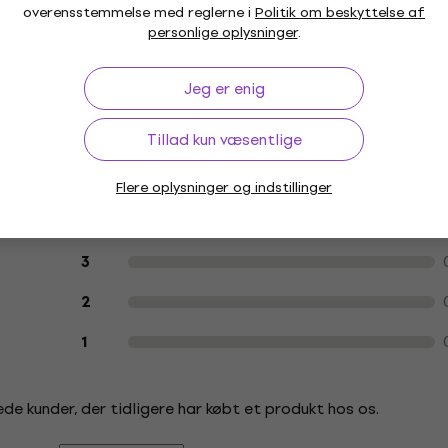
overensstemmelse med reglerne i
Politik om beskyttelse af
personlige oplysninger
.
Jeg er enig
Tillad kun væsentlige
Kundeanmeldelser af produktet
5
Flere oplysninger og indstillinger
4
3
0
2
1
de kunder, der tidligere har købt et produkt hos os.