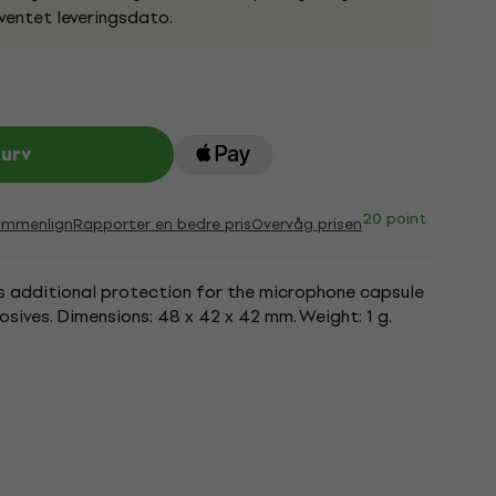
ventet leveringsdato.
kurv
20 point
ammenlign
Rapporter en bedre pris
Overvåg prisen
s additional protection for the microphone capsule
osives. Dimensions: 48 x 42 x 42 mm. Weight: 1 g.