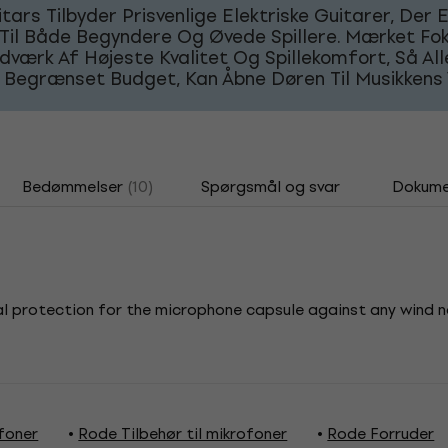
tars Tilbyder Prisvenlige Elektriske Guitarer, Der 
 Til Både Begyndere Og Øvede Spillere. Mærket Fo
værk Af Højeste Kvalitet Og Spillekomfort, Så Alle
 Begrænset Budget, Kan Åbne Døren Til Musikkens 
Bedømmelser
(10)
Spørgsmål og svar
Dokume
l protection for the microphone capsule against any wind noi
foner
Rode Tilbehør til mikrofoner
Rode Forruder