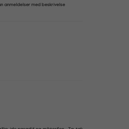
un anmeldelser med beskrivelse
žko ide nasadiť na miktorfon... Za tak