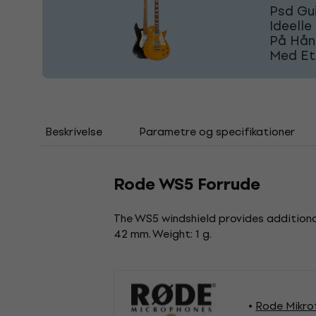
Psd Gui
Ideelle
På Hånd
Med Et
Beskrivelse
Parametre og specifikationer
Rode WS5 Forrude
The WS5 windshield provides additiona
42 mm. Weight: 1 g.
Rode Mikro