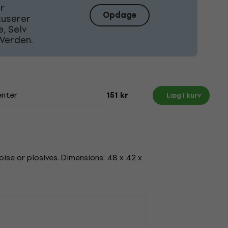
Er
Opdage
kuserer
, Selv
Verden.
nter
151 kr
Læg i kurv
se or plosives. Dimensions: 48 x 42 x