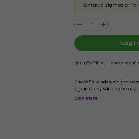
kontakte dig med en for
Læg i 
Spørg
Del
Tilføj til ønskelisten
S
The WS5 windshield provide
against any wind noise or pl
Læs mere