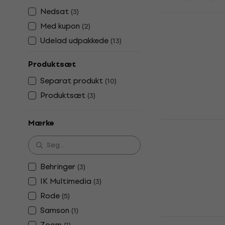
Nedsat
(
3
)
Behringer U
Med kupon
(
2
)
USB-lydgræ
Udelad udpakkede
(
13
)
USB-lydgrænse
4,5
/5
Produktsæt
754 kr
På lager
Separat produkt
(
10
)
Produktsæt
(
3
)
Behringer 
Mærke
USB-mikrof
USB-mikrofon
4,6
/5
Behringer
(
3
)
634 kr
648 k
IK Multimedia
(
3
)
På lager
Rode
(
5
)
Samson
(
1
)
IK Multimed
Zoom