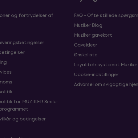
oner og fortrydelser af
FAQ - Ofte stillede spørgsm
Muziker Blog
Muziker gavekort
leveringsbetingelser
Gaveideer
betingelser
Ønskeliste
ing
Loyalitetssystemet Muziker
vices
Cookie-indstillinger
 moms
Advarsel om svigagtige hj
olitik
politik for MUZIKER Smile-
sprogrammet
vilkår og betingelser