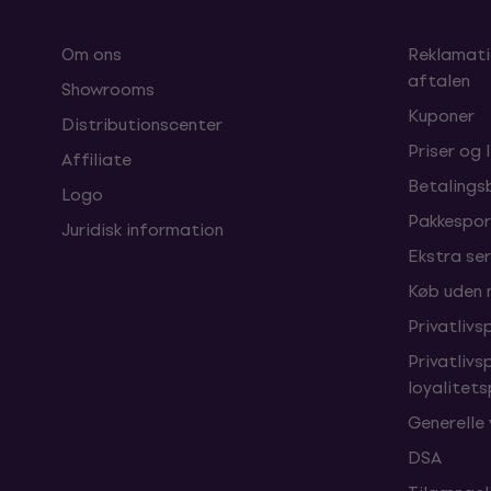
Om ons
Reklamati
aftalen
Showrooms
Kuponer
Distributionscenter
Priser og 
Affiliate
Betalings
Logo
Pakkespor
Juridisk information
Ekstra ser
Køb uden
Privatlivsp
Privatlivs
loyalitet
Generelle 
DSA