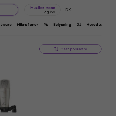
Gaveideer
FAQ
Muziker Blog
Muziker-zone
DK
Log ind
ftware
Mikrofoner
PA
Belysning
DJ
Hovedtelefone
Mest populære