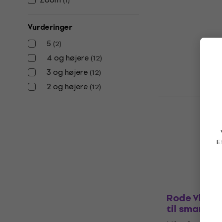
(
1
)
Creator Bun
smartphon
Vurderinger
Mikrofon til s
5
(
2
)
5
/5
736 kr
751 kr
4 og højere
(
12
)
På lager
3 og højere
(
12
)
2 og højere
(
12
)
Samson Go 
mikrofon
USB-mikrofon
4,7
/5
E
773,80 kr
med 
835 kr
På lager
Rode Vlogge
til smartph