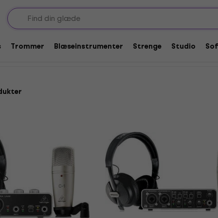
ube- og podcast-sæt
sæt
s
Trommer
Blæseinstrumenter
Strenge
Studio
So
dukter