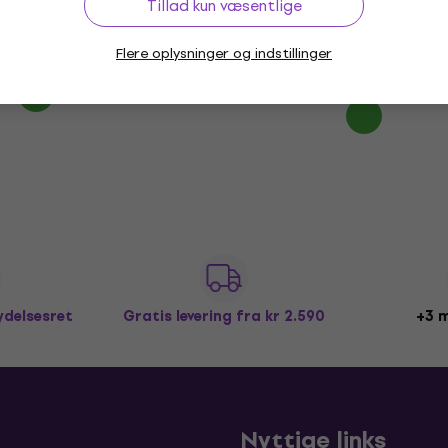
martphone
Tillad kun væsentlige
Mikrofon til smartphone
5
/5
Flere oplysninger og indstillinger
ing
1.379 kr
1.399 kr
På lager hos leverandøren
ydelsesret
Gratis levering
fra kr 2.590
+3 m
b
Nyttige links