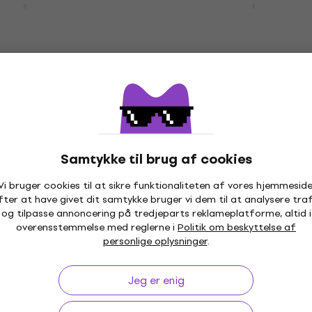
dle Mikrofon til
Podcast SET 4 USB-mik
e
USB-mikrofon
martphone
4,9
/5
885 kr
På lager
Mic SET USB-
Samtykke til brug af cookies
Zoom ZDM-1 Podcast Mi
Podcast-mikrofon
Vi bruger cookies til at sikre funktionaliteten af vores hjemmeside
Podcast-mikrofon
fter at have givet dit samtykke bruger vi dem til at analysere traf
og tilpasse annoncering på tredjeparts reklameplatforme, altid i
4,8
/5
kode
MUZMUZ-5
overensstemmelse med reglerne i
837 kr
Politik om beskyttelse af
personlige oplysninger
.
På vej
r Kit iOS Mikrofon
IK Multimedia iRig Mic V
Jeg er enig
one
Bundle Mikrofon til
smartphone