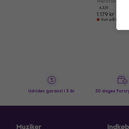
Mikrofon til s
4,3
/5
1.179 kr
Kun på bestill
Udvidet garanti i 3 år
30 dages fortr
Muziker
Indkø