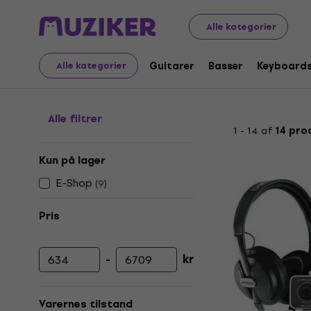
Audio Video Tech
YouTube & Podcast & Stream
Yout
Alle kategorier
Youtube- og podcast-
Guitarer
Basser
Keyboard
Alle kategorier
Alle filtrer
1 - 14 af
14 pro
Kun på lager
E-Shop
(
9
)
Pris
-
kr
Minimumspris
Maksimal pris
Varernes tilstand