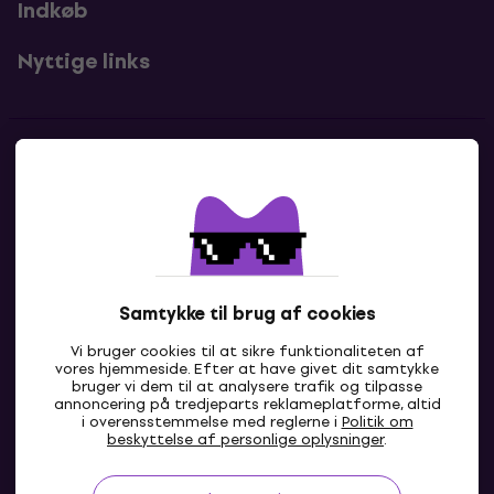
Indkøb
Efterkrav
Nej
DHL Express sikrer ekstremt hurtig og pålidelig
levering af forsendelser direkte til modtagerens
Nyttige links
Levering med fragtmand til din udvalgte adresse.
adresse. Denne service er beregnet til kunder, der
Fragtfirmaet garanterer levering til den første dør
har brug for levering på kortest mulig tid.
som standard.
Forsendelser skal overholde DHL Express’
begrænsninger for størrelse og vægt. Efter
afsendelse fra vores centrale lager modtager du
Kontakter
oplysninger om forsendelsens status samt
mulighed for at følge den frem til levering.
Kontakt os
Ekspreslevering er det ideelle valg for tidskritiske
ordrer.
Samtykke til brug af cookies
Vi bruger cookies til at sikre funktionaliteten af
vores hjemmeside. Efter at have givet dit samtykke
bruger vi dem til at analysere trafik og tilpasse
annoncering på tredjeparts reklameplatforme, altid
i overensstemmelse med reglerne i
Politik om
DK
beskyttelse af personlige oplysninger
.