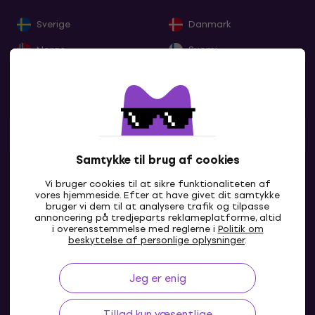
Sverige
Danmark
Norge
Suomi
Eesti
Lietuva
Latvija
Deutschland
France
Belgique
Nederland
Lëtzebuerg
Samtykke til brug af cookies
Italia
Schweiz
Vi bruger cookies til at sikre funktionaliteten af
vores hjemmeside. Efter at have givet dit samtykke
España
Portugal
bruger vi dem til at analysere trafik og tilpasse
annoncering på tredjeparts reklameplatforme, altid
Ελλάδα
Ireland
i overensstemmelse med reglerne i
Politik om
DK
beskyttelse af personlige oplysninger
.
Great Britain
Österreich
Jeg er enig
Slovensko
Česká republika
Magyarország
Polska
Tillad kun væsentlige