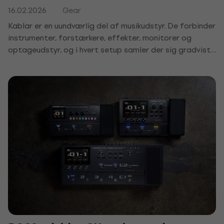
16.02.2026
Gear
Kablar er en uundværlig del af musikudstyr. De forbinder
instrumenter, forstærkere, effekter, monitorer og
optageudstyr, og i hvert setup samler der sig gradvist
flere. Uden et grundlæggende system bliver
kabelføringen hurtigt uoverskuelig, hvilket gør både
tilslutning og almindelig håndtering af udstyret mere
besværlig. Kaos i kabler er ikke kun et æstetisk problem.
Det øger risikoen for beskadigede stik og at snuble, gør
det sværere at orientere sig i forbindelserne, og under
live-spil eller optagelse kan det give tekniske
komplikationer som signaludfald eller uønsket støj.