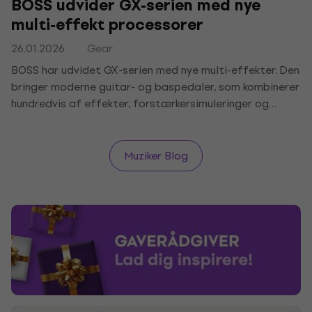
BOSS udvider GX-serien med nye
multi-effekt processorer
26.01.2026
Gear
BOSS har udvidet GX-serien med nye multi-effekter. Den
bringer moderne guitar- og baspedaler, som kombinerer
hundredvis af effekter, forstærkersimuleringer og
fleksibel kontrol, så du kan skabe unikke lyde, ændre
toner og eksperimentere uden et stort pedalboard.
Muziker Blog