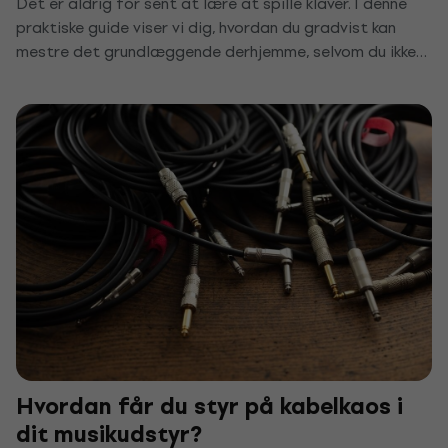
Det er aldrig for sent at lære at spille klaver. I denne
praktiske guide viser vi dig, hvordan du gradvist kan
mestre det grundlæggende derhjemme, selvom du ikke
har tid eller ressourcer til en privatlærer. Efter få uger
vil du spille dine første stykker og opleve glæden ved
musik.
Hvordan får du styr på kabelkaos i
dit musikudstyr?