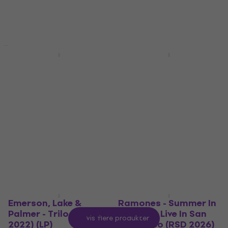
LIMITED EDITION
HAPPY HOUR
Supergrass - Kiss Of
Jon Batiste - We Are:
Life (Transparent
Roots & Traditions
Coloured) (RSD 2024)
(12" Vinyl)
(10" Vinyl)
Vinylplade
Vinylplade
165,50 kr
med kode
5
/5
MUZMUZ-35
134,60 kr
med kode
259 kr
MUZMUZ-20
På lager
169 kr
På lager
Emerson, Lake &
Ramones - Summer In
Palmer - Trilogy (RSD
The City: Live In San
Vis flere produkter
2022) (LP)
Francisco (RSD 2026)