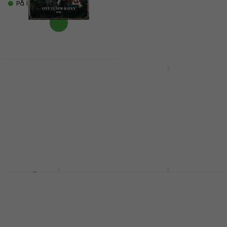
På lager
På lager
Van Halen - Live In New
Heaven, CT, 1986 (RSD
Ateez - The World
2026) (Coloured) (140
Ep.Fin : Will (X Ver.)
g) (2 LP)
(RSD) (Limited
Edition) (Gatefold)
Vinylplade
(Coloured) (LP + 7" SP)
4,8
/5
Vinylplade
286,17 kr
med kode
MUZMUZ-25
391 kr
På lager
399 kr
På lager
Everlast - Whitey Ford
Jamiroquai - A Funk
Sings the Blues (RSD)
Odyssey (RSD 2025)
(2 LP)
(Reissue) (Blue
Splatter) (2 LP)
Vinylplade
Vinylplade
5
/5