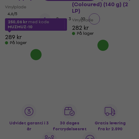
(Coloured) (140 g) (2
Vinylplade
LP)
4,6
/5
...
1
2
3
10
Vinylplade
250,06 kr
med kode
282 kr
MUZMUZ-10
På lager
289 kr
På lager
Udvidet garanti i 3
30 dages
Gratis levering
år
fortrydelsesret
fra kr 2.590