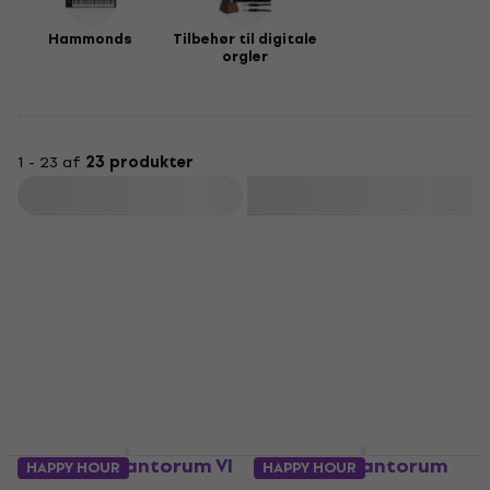
Hammonds
Tilbehør til digitale
orgler
1 - 23 af
23 produkter
Filtrer
Viscount Cantorum VI
Viscount Cantorum
HAPPY HOUR
HAPPY HOUR
Plus Digitalt orgel
DUO Plus Digitalt