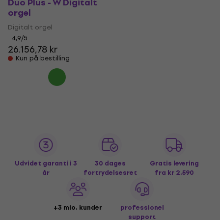
Duo Plus - W Digitalt
orgel
Digitalt orgel
4,9
/5
26.156,78 kr
Kun på bestilling
Udvidet garanti i 3
30 dages
Gratis levering
år
fortrydelsesret
fra kr 2.590
+3 mio. kunder
professionel
support