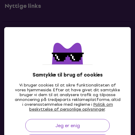
Nyttige links
Kontakter
Kontakt os
Samtykke til brug af cookies
Vi bruger cookies til at sikre funktionaliteten af
vores hjemmeside. Efter at have givet dit samtykke
bruger vi dem til at analysere trafik og tilpasse
annoncering på tredjeparts reklameplatforme, altid
i overensstemmelse med reglerne i
Politik om
DK
beskyttelse af personlige oplysninger
.
Jeg er enig