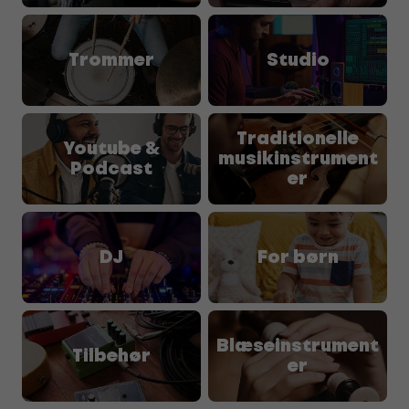
Trommer
Studio
Traditionelle
Youtube &
musikinstrument
Podcast
er
DJ
For børn
Blæseinstrument
Tilbehør
er