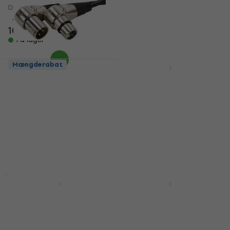
DMX-lyskabel
DMX-lyskabel
4,8
/5
4,8
/5
103,91 kr
126,34 kr
På lager
På lager
Mængderabat
Mængderabat
ADJ AC-DMX3/1,5-90
ADJ AC-DMX3/30 DMX-
DMX-lyskabel
lyskabel
DMX-lyskabel
DMX-lyskabel
4,7
/5
4,6
/5
45,10 kr
246 kr
På lager
På lager
Mængderabat
Mængderabat
ADJ AC-DMXT/5M3F
Cordial ED 1 FM 1 m
Lige DMX-lyskabel
Lige - Lige DMX-
lyskabel
DMX-lyskabel
DMX-lyskabel
3
/5