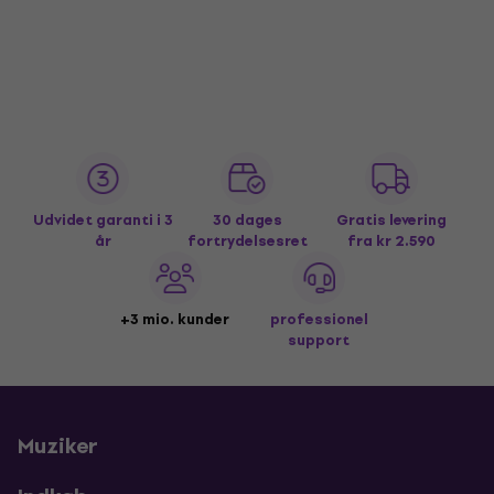
Udvidet garanti i 3
30 dages
Gratis levering
år
fortrydelsesret
fra kr 2.590
+3 mio. kunder
professionel
support
Muziker