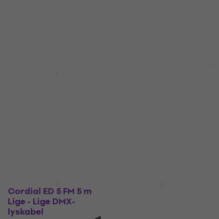
4,9
/5
4,8
/5
37,80 kr
53,70 kr
På lager
På lager
Mængderabat
Mængderabat
ADJ AC-DMX3/5 3 p.
ADJ 1621000010 AC-
XLRm/3 p. XLRf DMX-
DMX3/15 DMX-lyskabel
lyskabel
DMX-lyskabel
DMX-lyskabel
4,9
/5
144 kr
4,9
/5
95,10 kr
På lager
På lager
Mængderabat
Mængderabat
Cordial ED 5 FM 5 m
Cordial ED 10 FM 10 m
Lige - Lige DMX-
Lige - Lige DMX-
lyskabel
lyskabel