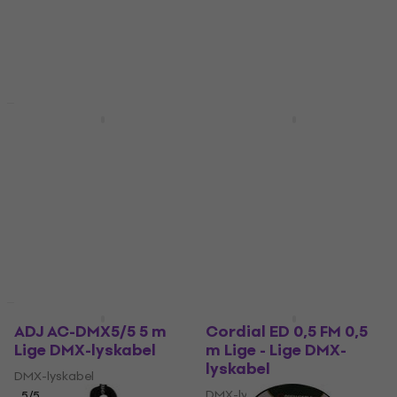
32,80 kr
4,8
/5
69,70 kr
71,30 kr
På lager
På lager
Mængderabat
Mængderabat
Cordial ED 3 FM 3 m
Cordial ED 2 FM 2 m
Lige - Lige DMX-
Lige - Lige DMX-
lyskabel
lyskabel
DMX-lyskabel
DMX-lyskabel
4,8
/5
4,8
/5
86,10 kr
74,01 kr
På lager
På lager
Mængderabat
HAPPY HOUR
ADJ AC-DMX5/5 5 m
Cordial ED 0,5 FM 0,5
Lige DMX-lyskabel
m Lige - Lige DMX-
lyskabel
DMX-lyskabel
DMX-lyskabel
5
/5