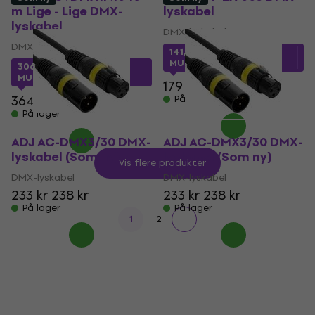
m Lige - Lige DMX-
lyskabel
lyskabel
DMX-lyskabel
DMX-lyskabel
141,92 kr
med kode
MUZMUZ-20
306,09 kr
med kode
MUZMUZ-15
179 kr
364 kr
På lager
På lager
ADJ AC-DMX3/30 DMX-
ADJ AC-DMX3/30 DMX-
lyskabel (Som ny)
lyskabel (Som ny)
Vis flere produkter
DMX-lyskabel
DMX-lyskabel
233 kr
238 kr
233 kr
238 kr
På lager
På lager
1
2