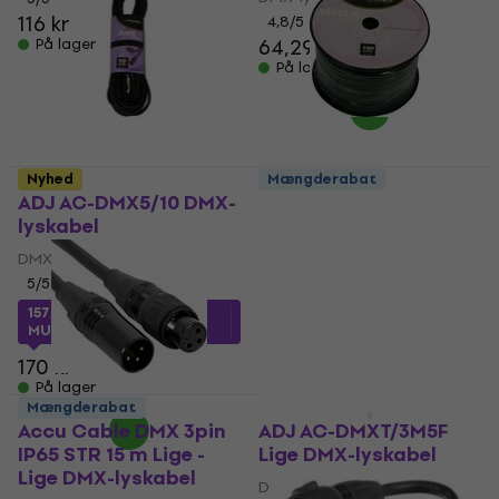
116 kr
4,8
/5
64,29 kr
På lager
På lager
Nyhed
Mængderabat
ADJ AC-DMX5/10 DMX-
ADJ AC-DMX5/100R
lyskabel
DMX 1 m Lige DMX-
lyskabel
DMX-lyskabel
DMX-lyskabel
5
/5
15 kr
157,99 kr
med kode
MUZMUZ-5
På lager
170 kr
På lager
Mængderabat
Accu Cable DMX 3pin
ADJ AC-DMXT/3M5F
IP65 STR 15 m Lige -
Lige DMX-lyskabel
Lige DMX-lyskabel
DMX-lyskabel