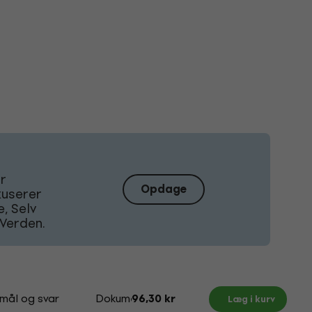
Er
Opdage
kuserer
, Selv
Verden.
mål og svar
Dokumenter
96,30 kr
Læg i kurv