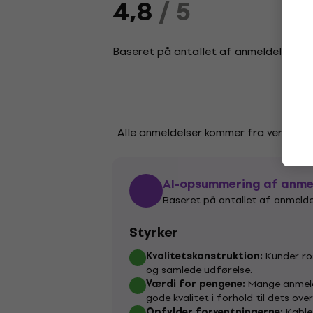
4,8
/ 5
Baseret på antallet af anmeldelser: 5
Alle anmeldelser kommer fra verificere
AI-opsummering af anme
Baseret på antallet af anmelde
Styrker
Kvalitetskonstruktion:
Kunder ros
og samlede udførelse.
Værdi for pengene:
Mange anmeld
gode kvalitet i forhold til dets ove
Opfylder forventningerne:
Kable