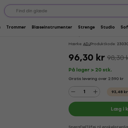
yskabler
Mængderabat
ADJ DMX 10M 3PIN D
s
Trommer
Blæseinstrumenter
Strenge
Studio
So
4,8
/5
56 x bedømt
Mærke:
ADJ
Produktkode:
2303
96,30 kr
98,30 
På lager > 20 stk.
Gratis levering over 2.590 kr
93,48 kr
Læg i 
Spørg
Del
Tilføj til ønskelisten
S