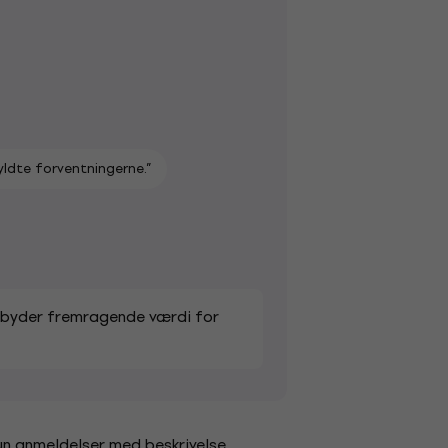
ldte forventningerne.”
tilbyder fremragende værdi for
un anmeldelser med beskrivelse