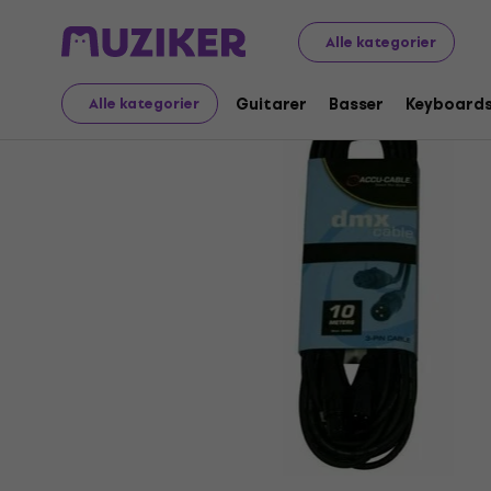
Musikinstrumenter
Belysning
Belysningskabler
DMX-l
Alle kategorier
Guitarer
Basser
Keyboard
Alle kategorier