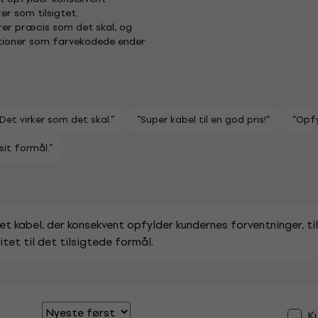
r som tilsigtet.
er præcis som det skal, og
ktioner som farvekodede ender
“Det virker som det skal.”
“Super kabel til en god pris!”
“Opfy
sit formål.”
et kabel, der konsekvent opfylder kundernes forventninger, 
tet til det tilsigtede formål.
K