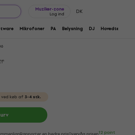
Gaveideer
FAQ
Muziker Blog
Muziker-zone
DK
Log ind
MX-lyskabel
ftware
Mikrofoner
PA
Belysning
DJ
Hovedtelefone
06
kr
ved køb af
3-4 stk.
kurv
12 point
ammenlign
Rapporter en bedre pris
Overvåg prisen