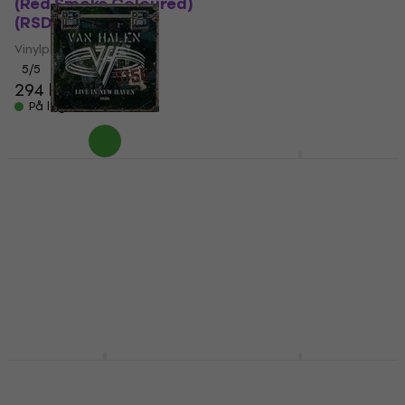
(Red Smoke Coloured)
Edition) (Limited
(RSD) (2 LP)
Edition) (2 LP)
Vinylplade
Vinylplade
5
/5
5
/5
294 kr
243 kr
På lager
På lager
Van Halen - Live In New
Everlast - Whitey Ford
Heaven, CT, 1986 (RSD
Sings the Blues (RSD)
2026) (Coloured) (140
(2 LP)
g) (2 LP)
Vinylplade
Vinylplade
5
/5
386 kr
4,8
/5
286 kr
På lager
På lager
A-HA - Analogue (20th
Jamiroquai - A Funk
Anniversary Deluxe
Odyssey (RSD 2025)