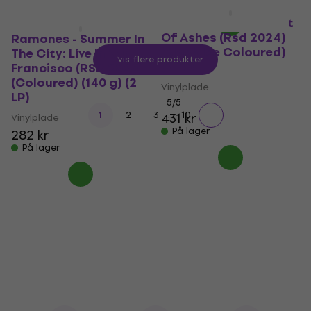
Dead By Sunrise - Out
Of Ashes (Rsd 2024)
Ramones - Summer In
(Black Ice Coloured)
The City: Live In San
Vis flere produkter
(2 LP)
Francisco (RSD 2026)
(Coloured) (140 g) (2
Vinylplade
LP)
5
/5
...
1
2
3
10
431 kr
Vinylplade
På lager
282 kr
På lager