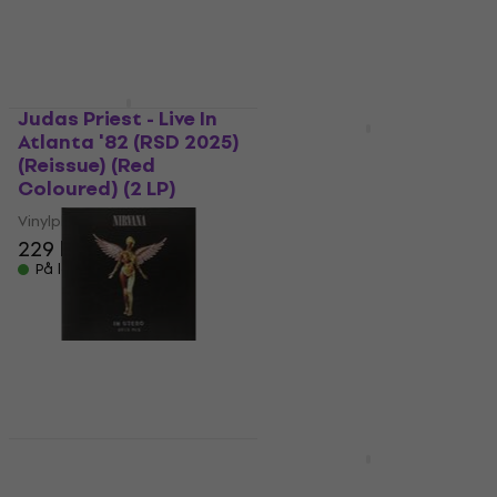
På lager
Judas Priest - Live In
LIMITED EDITION
Atlanta '82 (RSD 2025)
Jon Batiste - We Are:
(Reissue) (Red
Roots & Traditions
Coloured) (2 LP)
(12" Vinyl)
Vinylplade
Vinylplade
229 kr
162,40 kr
med kode
På lager
MUZMUZ-35
259 kr
På lager
Nirvana - In Utero
LIMITED EDITION
(2013 Mix) (45 RPM)
Supergrass - Kiss Of
(Record Store Day