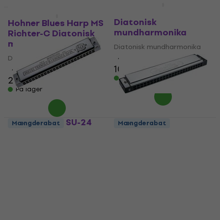
Fender Blues Deluxe C
Mængderabat
Diatonisk
Hohner Blues Harp MS
mundharmonika
Richter-C Diatonisk
mundharmonika
Diatonisk mundharmonika
Diatonisk mundharmonika
4,6
/5
106,15 kr
4,6
/5
På lager
246,69 kr
På lager
Suzuki Music SU-24
Mængderabat
Mængderabat
Twotimer 24H C C
Hohner Ocean Star C
Diatonisk
Diatonisk
mundharmonika
mundharmonika
Diatonisk mundharmonika
Diatonisk mundharmonika
4,8
/5
4,5
/5
201 kr
159 kr
På lager
På lager