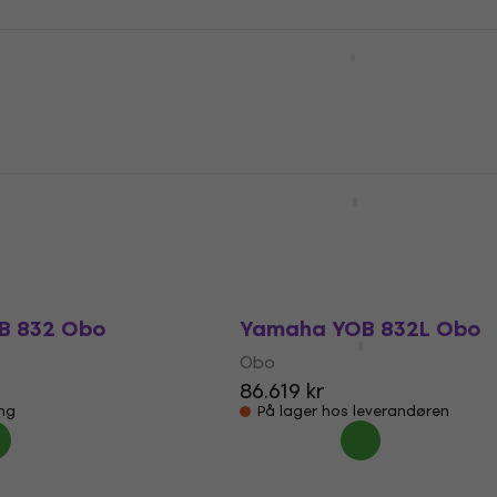
B 241 Obo
Yamaha YOB 431 Obo
Obo
26.903,24 kr
Kun på bestilling
ing
 831L Obo
Yamaha YOB 432 Obo
Obo
30.730,55 kr
ing
Kun på bestilling
B 832 Obo
Yamaha YOB 832L Obo
Obo
86.619 kr
ing
På lager hos leverandøren