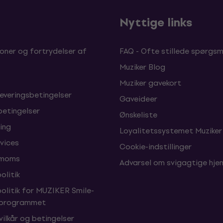
b
Nyttige links
oner og fortrydelser af
FAQ - Ofte stillede spørgsm
Muziker Blog
Muziker gavekort
leveringsbetingelser
Gaveideer
betingelser
Ønskeliste
ing
Loyalitetssystemet Muziker
vices
Cookie-indstillinger
 moms
Advarsel om svigagtige hj
olitik
politik for MUZIKER Smile-
sprogrammet
vilkår og betingelser