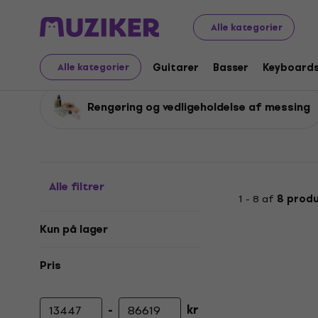
Musikinstrumenter
Blæseinstrumenter
Oboer
Alle kategorier
Oboer
Guitarer
Basser
Keyboard
Alle kategorier
Rengøring og vedligeholdelse af messing
Alle filtrer
1 - 8 af
8 produ
Kun på lager
Pris
-
kr
Minimumspris
Maksimal pris