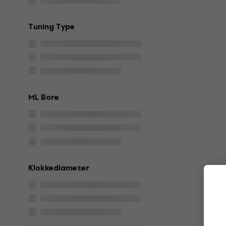
Tuning Type
ML Bore
Klokkediameter