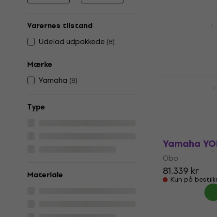
Yamaha YO
Varernes tilstand
Obo
Udelad udpakkede
(
8
)
1
/5
13.447,89 kr
Kun på bestill
Mærke
Yamaha YOB
Yamaha
(
8
)
Obo
80.639 kr
Type
Kun på bestill
Yamaha YO
Obo
81.339 kr
Materiale
Kun på bestill