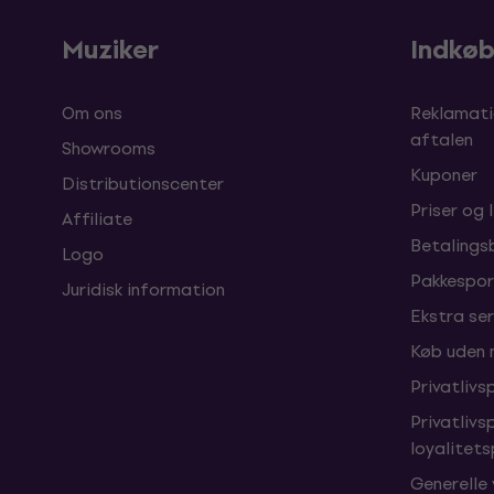
Muziker
Indkø
Om ons
Reklamati
aftalen
Showrooms
Kuponer
Distributionscenter
Priser og 
Affiliate
Betalings
Logo
Pakkespor
Juridisk information
Ekstra ser
Køb uden
Privatlivsp
Privatlivs
loyalitet
Generelle 