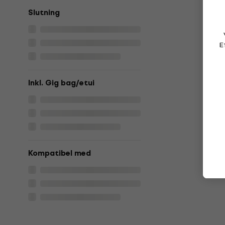
Slutning
E
Inkl. Gig bag/etui
Kompatibel med