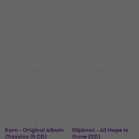
På lager
På lager
Alice In Chains - MTV
Avenged Sevenfold -
Unplugged (CD)
Hail To The King (CD)
Musik-cd
Musik-cd
5
/5
5
/5
105 kr
66,70 kr
På lager
På lager
Ozzy Osbourne - No
Gojira - From Mars to
More Tears (CD)
Sirius (CD)
Musik-cd
Musik-cd
5
/5
4,8
/5
62,30 kr
67,80 kr
149 kr
På lager
På lager
Korn - Original Album
Slipknot - All Hope Is
Classics (5 CD)
Gone (CD)