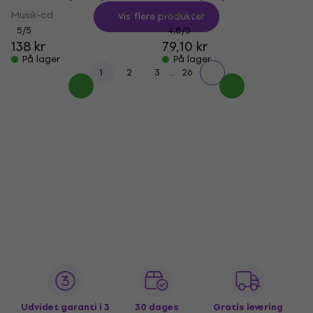
Musik-cd
Musik-cd
Vis flere produkter
5
/5
4,8
/5
138 kr
79,10 kr
På lager
På lager
...
1
2
3
26
Udvidet garanti i 3
30 dages
Gratis levering