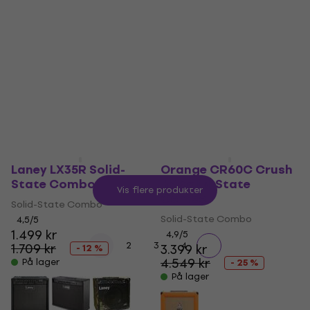
På lager
På lager
Laney LX35R Solid-
Orange CR60C Crush
State Combo
BK Solid-State
Vis flere produkter
Combo
Solid-State Combo
Solid-State Combo
4,5
/5
1.499 kr
4,9
/5
1
2
3
4
1.709 kr
3.399 kr
- 12 %
4.549 kr
På lager
- 25 %
På lager