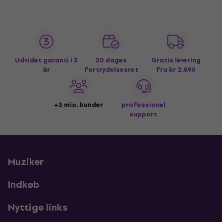
Udvidet garanti i 3
30 dages
Gratis levering
år
fortrydelsesret
fra kr 2.590
+3 mio. kunder
professionel
support
Muziker
Indkøb
Nyttige links