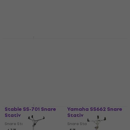
NRG SS-500 Snare
Mapex S250 Snare
Stativ
Stativ
Snare Stativ
Snare Stativ
4,3
/5
4,8
/5
239 kr
335 kr
På lager
På lager
Stable SS-701 Snare
Yamaha SS662 Snare
Stativ
Stativ
Snare Stativ
Snare Stativ