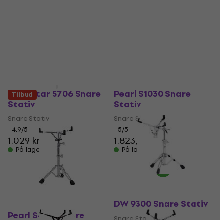
Yamaha SS740A Snare
Mapex S800EB Armory
Stativ
BK Snare Stativ
Snare Stativ
Snare Stativ
5
/5
4,9
/5
762,51 kr
740,01 kr
På lager
På lager
Gibraltar 5706 Snare
Pearl S1030 Snare
Tilbud
Stativ
Stativ
Snare Stativ
Snare Stativ
4,9
/5
5
/5
1.029 kr
1.823,85 kr
På lager
På lager
DW 9300 Snare Stativ
Pearl S-830 Snare
Snare Stativ