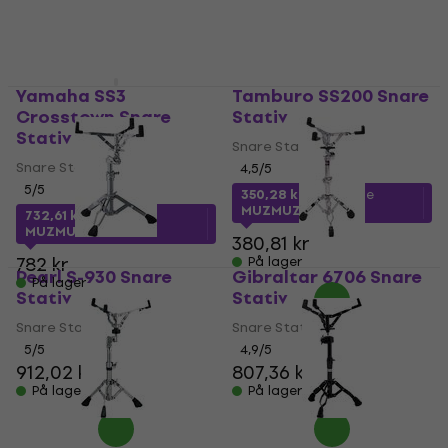
Yamaha SS3
Tamburo SS200 Snare
Crosstown Snare
Stativ
Stativ
Snare Stativ
Snare Stativ
4,5
/5
5
/5
350,28 kr
med kode
MUZMUZ-5
732,61 kr
med kode
MUZMUZ-5
380,81 kr
782 kr
På lager
Pearl S-930 Snare
Gibraltar 6706 Snare
På lager
Stativ
Stativ
Snare Stativ
Snare Stativ
5
/5
4,9
/5
912,02 kr
807,36 kr
På lager
På lager