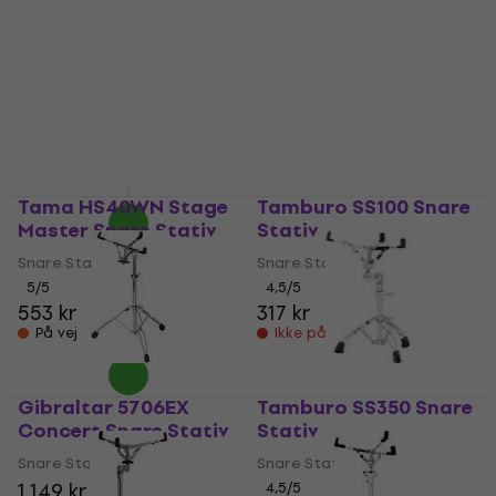
Yamaha SS950 Snare
Stativ
Tama HS50HF The
Classic Snare Stativ
Snare Stativ
(Kun pakket ud)
5
/5
1.629 kr
Snare Stativ
På vej
585 kr
653,40 kr
- 10 %
På lager
Tama HS40WN Stage
Tamburo SS100 Snare
Master Snare Stativ
Stativ
Snare Stativ
Snare Stativ
5
/5
4,5
/5
553 kr
317 kr
På vej
Ikke på lager
Gibraltar 5706EX
Tamburo SS350 Snare
Concert Snare Stativ
Stativ
Snare Stativ
Snare Stativ
1.149 kr
4,5
/5