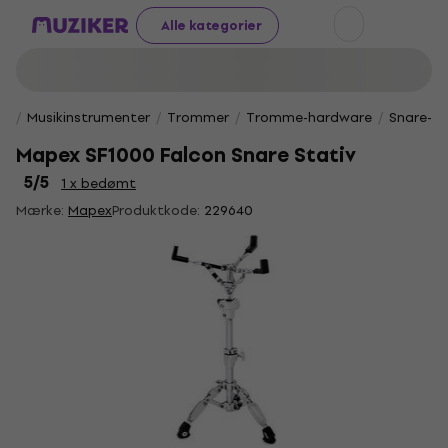
Alle kategorier
Musikinstrumenter
Trommer
Tromme-hardware
Snare-st
Mapex SF1000 Falcon Snare Stativ
5
/5
1 x bedømt
Mærke:
Mapex
Produktkode:
229640