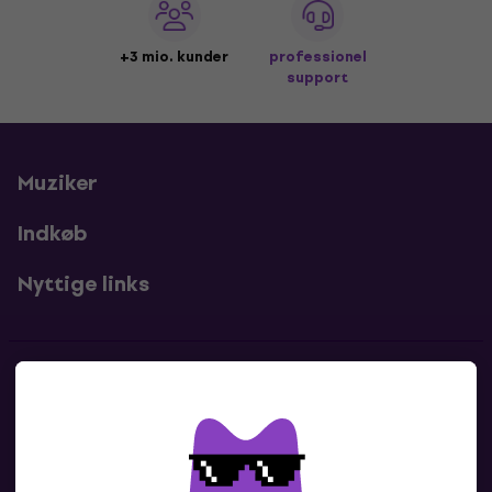
+3 mio. kunder
professionel
support
Muziker
Indkøb
Nyttige links
Kontakter
Kontakt os