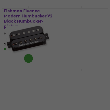
Fishman Fluence
Seymour Duncan SHR-
Modern Humbucker V2
1B Hot Rails Strat
Black Humbucker-
Bridge White
pickup
Humbucker-pickup
Humbucker-pickup
Humbucker-pickup
5
/5
4,9
/5
2.189 kr
927,39 kr
med kode
På lager
MUZMUZ-5
1.006 kr
På lager
Seymour Duncan SSH-
EMG Kerry King Set
BW Black Winter
Black Humbucker-
Bridge Black
pickup
Humbucker-pickup
Humbucker-pickup
Humbucker-pickup
4,7
/5
5
/5
1.624,44 kr
med kode
1.119 kr
MUZMUZ-10