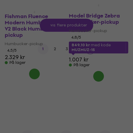
Seymour Duncan JB
Model Bridge Zebra
Fishman Fluence
Humbucker-pickup
Modern Humbucker 7
Vis flere produkter
V2 Black Humbucker-
Humbucker-pickup
pickup
4,8
/5
Humbucker-pickup
849,10 kr
med kode
...
1
2
3
16
MUZMUZ-15
4,5
/5
2.329 kr
1.007 kr
På lager
På lager