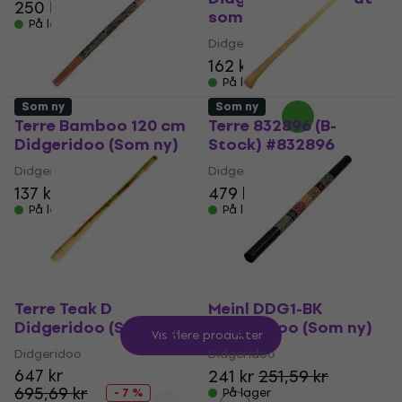
250 kr
som nyt)
På lager
Didgeridoo
162 kr
168 kr
På lager
Som ny
Som ny
Terre Bamboo 120 cm
Terre 832896 (B-
Didgeridoo (Som ny)
Stock) #832896
Didgeridoo
Didgeridoo
137 kr
143 kr
479 kr
510,84 kr
På lager
På lager
Terre Teak D
Meinl DDG1-BK
Didgeridoo (Som ny)
Didgeridoo (Som ny)
Vis flere produkter
Didgeridoo
Didgeridoo
647 kr
241 kr
251,59 kr
695,69 kr
- 7 %
På lager