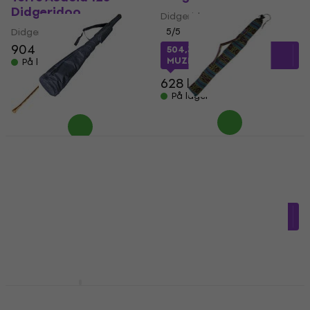
Didgeridoo
Didgeridoo
Didgeridoo
5
/5
904 kr
504,37 kr
med kode
MUZMUZ-15
På lager
628 kr
På lager
Terre 279611-L
Kamballa 838645
Didgeridoo-taske
Didgeridoo-taske
Didgeridoo-taske
Didgeridoo-taske
5
/5
5
/5
302,54 kr
med kode
220,93 kr
med kode
MUZMUZ-15
MUZMUZ-20
372 kr
280,07 kr
På lager
På lager
Terre 2796123
Terre Acacia 145
Didgeridoo-taske
Didgeridoo