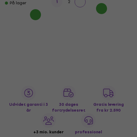
1
2
På lager
Udvidet garanti i 3
30 dages
Gratis levering
år
fortrydelsesret
fra kr 2.590
+3 mio. kunder
professionel