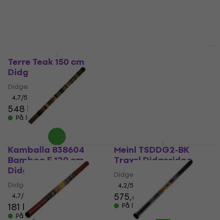
På lager
148 kr
På lager
Meinl DDG-MP
Didgeridoo
Terre Teak 150 cm
Didgeridoo
Didgeridoo
Didgeridoo
4,9
/5
56,90 kr
61,30 kr
4,7
/5
På lager
548 kr
På lager
Kamballa 838604
Meinl TSDDG2-BK
Bamboo E 120 cm
Travel Didgeridoo
Didgeridoo
Didgeridoo
Didgeridoo
4,2
/5
575,60 kr
4,7
/5
181 kr
På lager
På lager