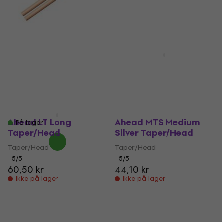
61,30 kr
62,60 kr
På lager
Ahead WST Short
Tapper Taper/Head
Ahead TIP Taper/Head
Taper/Head
Taper/Head
4,7
/5
37,61 kr
med kode
15,80 kr
MUZMUZ-20
På vej
47,32 kr
Ahead LT Long
Ahead MTS Medium
På lager
Taper/Head
Silver Taper/Head
Taper/Head
Taper/Head
5
/5
5
/5
60,50 kr
44,10 kr
Ikke på lager
Ikke på lager