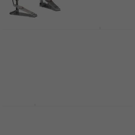
Pearl P-532 Dobbelt
pedal
Pearl P-932
Demonator Dobbelt
Dobbelt pedal
pedal
1.639 kr
1.689 kr
Dobbelt pedal
På lager
5
/5
2.219 kr
2.679 kr
- 17 %
På lager
Tama HP600DTWMB
Mapex P600TW Mars
Iron Cobra 600 Duo
Dobbelt pedal
Glide Dark Shadow
Dobbelt pedal
Edition Dobbelt pedal
4,9
/5