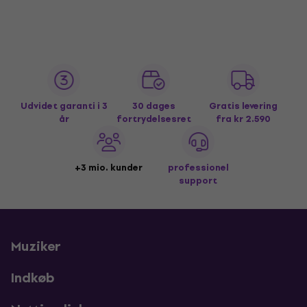
Udvidet garanti i 3
30 dages
Gratis levering
år
fortrydelsesret
fra kr 2.590
+3 mio. kunder
professionel
support
Muziker
Indkøb