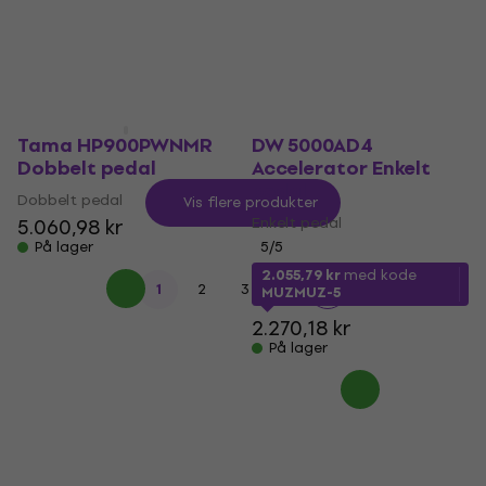
På lager
På lager
Tama HP900PWNMR
DW 5000AD4
Dobbelt pedal
Accelerator Enkelt
pedal
Dobbelt pedal
Vis flere produkter
Enkelt pedal
5.060,98 kr
På lager
5
/5
2.055,79 kr
med kode
1
2
3
4
MUZMUZ-5
2.270,18 kr
På lager