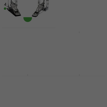
471 kr
5.315,15 kr
På lager
På lager
Stable PD-423
Dobbelt pedal
DW 3000 Series Enkelt
pedal
Dobbelt pedal
4,6
/5
Enkelt pedal
999 kr
1.259 kr
På lager
1.359 kr
- 7 %
På lager
DW 2000A Enkelt pedal
Pearl P-2052C
Eliminator Redline
Enkelt pedal
Chain Dobbelt pedal
738,75 kr
med kode
Dobbelt pedal
MUZMUZ-15
5
/5
909 kr
4.959 kr