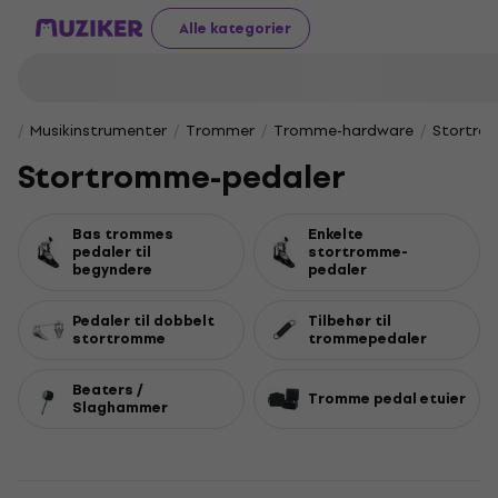
Alle kategorier
Musikinstrumenter
Trommer
Tromme-hardware
Stortro
Stortromme-pedaler
Bas trommes
Enkelte
pedaler til
stortromme-
begyndere
pedaler
Pedaler til dobbelt
Tilbehør til
stortromme
trommepedaler
Beaters /
Tromme pedal etuier
Slaghammer