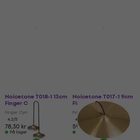
Mængderabat
Mængderabat
Noicetone T015-1
Noicetone T016-1 7cm
5,5cm Finger Cymbal
Finger Cymbal
Finger Cymbal
Finger Cymbal
4,2
/5
4,2
/5
37,90 kr
53 kr
På lager
På lager
Noicetone T018-1 13cm
Noicetone T017-1 9cm
Finger Cymbal
Finger Cymbal
Finger Cymbal
Finger Cymbal
4,2
/5
4,2
/5
78,30 kr
59,90 kr
På lager
På lager