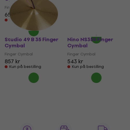
Cymbal
Finger Cymbal
659 kr
Finger Cymbal
Kun på bestilling
710 kr
787 kr
- 10 %
På lager hos leverandøren
Studio 49 B 35 Finger
Nino NS355 Finger
Cymbal
Cymbal
Finger Cymbal
Finger Cymbal
857 kr
543 kr
Kun på bestilling
Kun på bestilling