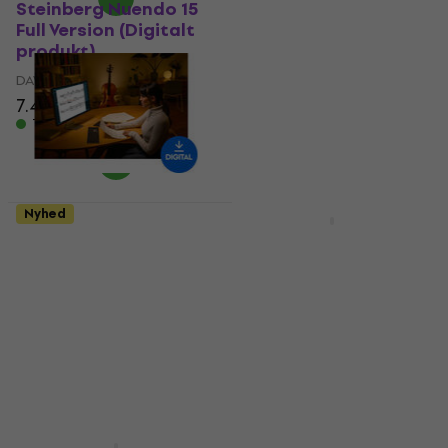
Steinberg Nuendo 15
Steinberg Cubase
Full Version (Digitalt
Elements 15 Education
produkt)
(Digitalt produkt)
DAW-optagelsessoftware
DAW-optagelsessoftware
7.469 kr
5
/5
474 kr
Tilgængelig til download
Tilgængelig til download
Nyhed
Nyhed
Steinberg Dorico Pro
Steinberg Dorico Pro
6 Full Version (Digitalt
6 Comp.CG from
produkt)
Finale (Digitalt
produkt)
DAW-optagelsessoftware
3.979 kr
DAW-optagelsessoftware
4.149 kr
1.139 kr
- 4 %
Tilgængelig til download
Tilgængelig til download