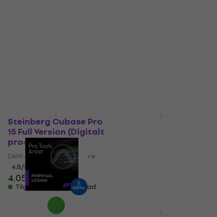
ABLETON Live 12 Suite
EDU (Digitalt produkt)
Steinberg Cubase
Elements 13
DAW-optagelsessoftware
4,8
/5
DAW-optagelsessoftware
2.309 kr
5
/5
Tilgængelig til download
753 kr
810 kr
- 7 %
På lager
Steinberg Cubase Pro
Steinberg Cubase
15 Full Version (Digitalt
Artist 15 Full Version
produkt)
(Digitalt produkt)
DAW-optagelsessoftware
DAW-optagelsessoftware
4,8
/5
5
/5
4.059 kr
2.259 kr
Tilgængelig til download
Tilgængelig til download