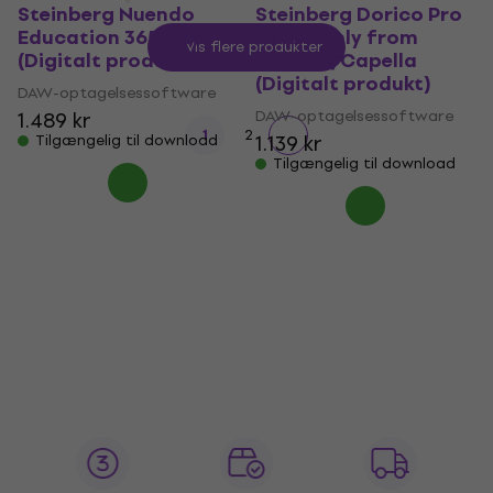
Steinberg Nuendo
Steinberg Dorico Pro
Education 365 Days
6 CG - only from
Vis flere produkter
(Digitalt produkt)
Sibelius/Capella
(Digitalt produkt)
DAW-optagelsessoftware
DAW-optagelsessoftware
1.489 kr
1
2
1.139 kr
Tilgængelig til download
Tilgængelig til download