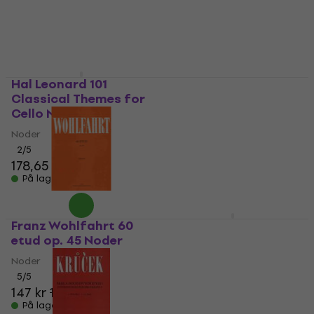
På lager
På lager
Hal Leonard 101
Hal Leonard Violin
Classical Themes for
Play-Along Volume 54:
Cello Noder
Scottish Folksongs
Noder
Noder
Noder
2
/5
178,65 kr
5
/5
180 kr
På lager
På lager
Franz Wohlfahrt 60
Hal Leonard 101
etud op. 45 Noder
Popular Songs for
Cello Noder
Noder
Noder
5
/5
147 kr
150 kr
2
/5
246,67 kr
På lager