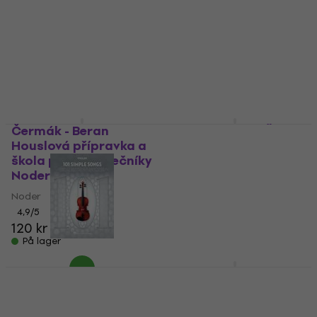
Čermák - Beran
Micka - Micková Škola
Houslová přípravka a
hry na housle 1 Noder
škola pro začátečníky
Noder
Noder
5
/5
Noder
98,40 kr
På lager
4,9
/5
120 kr
131 kr
På lager
Hal Leonard 101
Hal Leonard 101 Movie
Simple Songs for
Hits for Violin Noder
Violin Noder
Noder