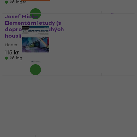
På lager
Josef Micka
Václav Krůček Škola
Elementární etudy (s
houslových etud II
doprovodem druhých
(sešit 4) Noder
houslí) Noder
Noder
Noder
5
/5
274 kr
280 kr
115 kr
På lager
På lager
Hal Leonard
Hal Leonard 101
Instrumental Play-
Popular Songs for
Along Cello: Great
Viola Noder
Movie Themes Noder
Noder
Noder
210 kr
151 kr
På lager
På lager