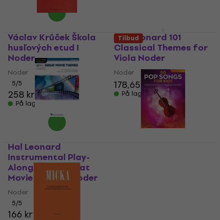
På lager
Václav Krůček Škola
Hal Leonard 101
Tilbud
husľových etud I
Classical Themes for
Noder
Viola Noder
Noder
Noder
178,65 kr
5
/5
258 kr
På lager
På lager
Hal Leonard
Instrumental Play-
Hal Leonard 50 Pop
Along Violin: Great
Songs for Kids for
Movie Themes Noder
Cello Noder
Noder
Noder
5
/5
117 kr
148 kr
- 21 %
166 kr
På lager