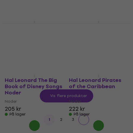
Hal Leonard 101 Most
Hal Leonard 101 Hit
Beautiful Songs
Songs Noder
Noder
Noder
Noder
259 kr
259 kr
På lager
På lager
Hal Leonard The Big
Hal Leonard Pirates
Book of Disney Songs
of the Caribbean
Noder
Noder
Vis flere produkter
Noder
Noder
205 kr
222 kr
På lager
På lager
1
2
3