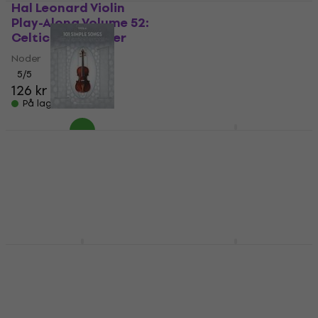
Hal Leonard Violin
Hal Leonard 50 Pop
Play-Along Volume 52:
Songs for Kids for
Celtic Rock Noder
Viola Noder
Noder
Noder
141 kr
5
/5
126 kr
På lager
På lager
Hal Leonard 101
Hal Leonard Beautiful
Simple Songs for
Songs for Harp Noder
Viola Noder
Noder
Noder
209,31 kr
214 kr
På lager
På lager
Hal Leonard First 50
Hal Leonard 101 Top
Songs Noder
Hits for Cello Noder
Noder
Noder
329 kr
303 kr
På lager
På lager