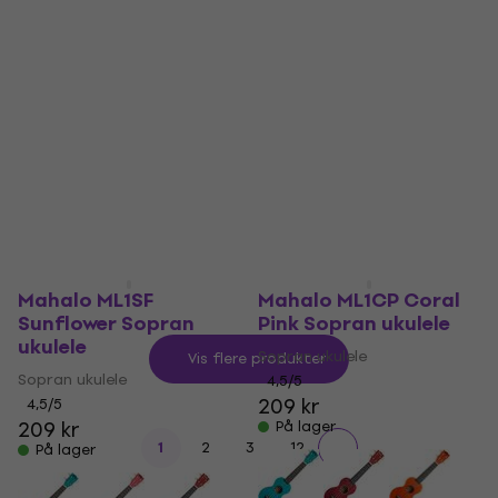
ukulele
Sopran ukulele
Sopran ukulele
4,2
/5
212 kr
4,8
/5
259 kr
På lager
På lager
Mahalo ML1SF
Mahalo ML1CP Coral
Sunflower Sopran
Pink Sopran ukulele
ukulele
Sopran ukulele
Vis flere produkter
Sopran ukulele
4,5
/5
209 kr
4,5
/5
209 kr
På lager
...
1
2
3
12
På lager