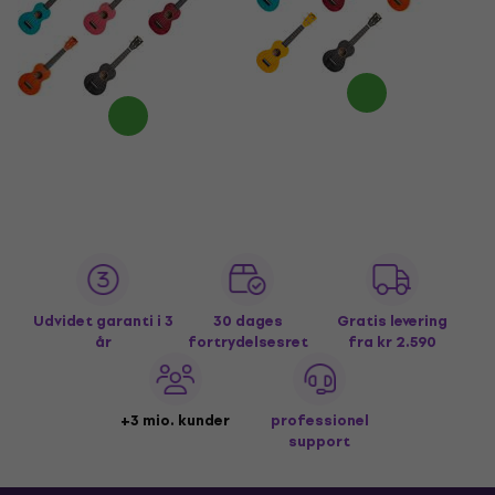
Udvidet garanti i 3
30 dages
Gratis levering
år
fortrydelsesret
fra kr 2.590
+3 mio. kunder
professionel
support