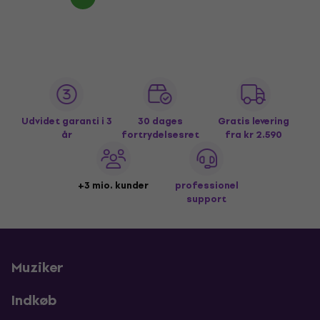
Udvidet garanti i 3
30 dages
Gratis levering
år
fortrydelsesret
fra kr 2.590
+3 mio. kunder
professionel
support
Muziker
Indkøb