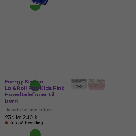
OTL Technologies
Pokémon Pikachu
OTL Technologies
Yellow Hovedtelefoner
Sonic the Hedgehog
til børn
Slide Hovedtelefoner
til børn (Som ny)
Hovedtelefoner til børn
Hovedtelefoner til børn
5
/5
269 kr
189 kr
269,25 kr
Ikke på lager
- 30 %
På lager
Energy Sistem
Lol&Roll Pop Kids Pink
Hovedtelefoner til
børn
Hovedtelefoner til børn
236 kr
240 kr
Kun på bestilling