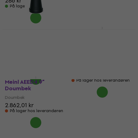
286 kr
På lager
Meinl HE3000
Meinl AEED3 Artisan
Doumbek
Edition Egypt White
Pearl Mosaic Palace 8
Doumbek
3/4" Doumbek
1,9
/5
1.119 kr
Doumbek
Kun på bestilling
5
/5
3.550,67 kr
På lager hos leverandøren
Meinl AEED4 9"
Doumbek
Doumbek
2.862,01 kr
På lager hos leverandøren