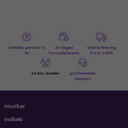
Udvidet garanti i 3
30 dages
Gratis levering
år
fortrydelsesret
fra kr 2.590
+3 mio. kunder
professionel
support
Muziker
Indkøb