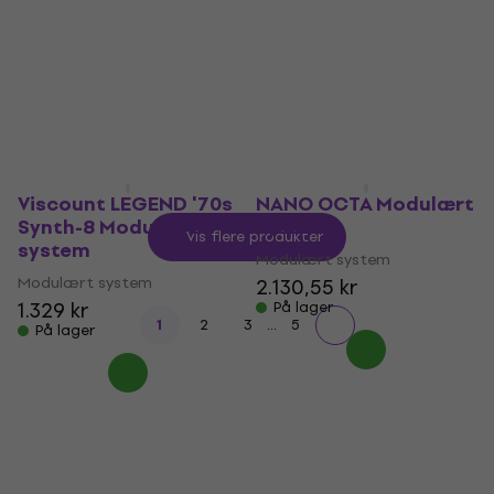
Citadel Wave Bard
Modulært system
Modulært system
1.149 kr
Modulært system
På lager
1.909 kr
2.199 kr
- 13 %
På lager
Viscount LEGEND '70s
NANO OCTA Modulært
Synth-8 Modulært
system
Vis flere produkter
system
Modulært system
Modulært system
2.130,55 kr
1.329 kr
På lager
...
1
2
3
5
På lager