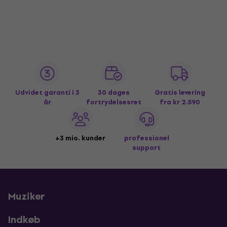
Udvidet garanti i 3
30 dages
Gratis levering
år
fortrydelsesret
fra kr 2.590
+3 mio. kunder
professionel
support
Muziker
Indkøb