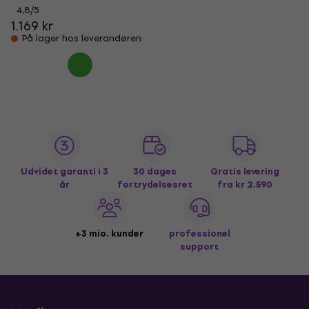
4,8
/5
1.169 kr
På lager hos leverandøren
Udvidet garanti i 3
30 dages
Gratis levering
år
fortrydelsesret
fra kr 2.590
+3 mio. kunder
professionel
support