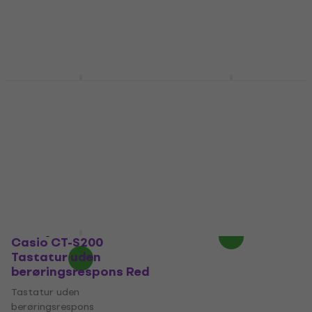
På lager
På lager
Casio CTK 240 SET
Casio CT-S200
Tastatur uden
Tastatur uden
berøringsrespons
berøringsrespons
Black
Tastatur uden
berøringsrespons
Tastatur uden
berøringsrespons
4,9
/5
4,8
/5
1.120,02 kr
med kode
1.059 kr
MUZMUZ-20
På lager hos leverandøren
1.420,90 kr
På lager
Casio CT-S200
Tastatur uden
berøringsrespons Red
Tastatur uden
berøringsrespons