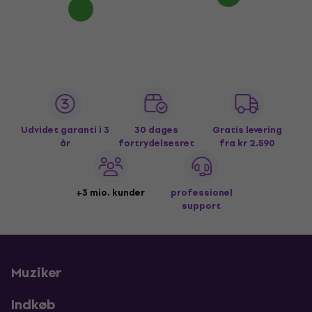
Udvidet garanti i 3
30 dages
Gratis levering
år
fortrydelsesret
fra kr 2.590
+3 mio. kunder
professionel
support
Muziker
Indkøb