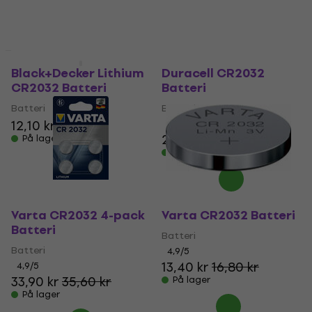
Mængderabat
Mængderabat
Black+Decker Lithium
Duracell CR2032
CR2032 Batteri
Batteri
Batteri
Batteri
12,10 kr
4,8
/5
23,20 kr
28,30 kr
På lager
På lager
Varta CR2032 4-pack
Varta CR2032 Batteri
Batteri
Batteri
Batteri
4,9
/5
13,40 kr
16,80 kr
4,9
/5
33,90 kr
35,60 kr
På lager
På lager