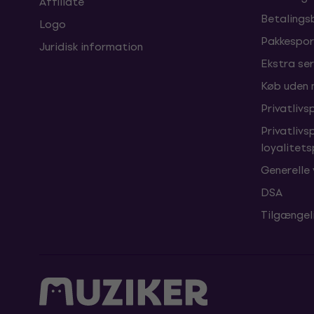
Affiliate
Betalings
Logo
Pakkespor
Juridisk information
Ekstra ser
Køb uden
Privatlivsp
Privatlivs
loyalitet
Generelle 
DSA
Tilgængel