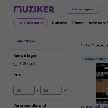
Audio Video Tech
Batterier
CR2 Batterier
Alle kategorier
CR2 Batterier
Guitarer
Basser
Keyboard
Alle kategorier
Alle filtrer
1 - 1 af
1 produ
Kun på lager
Mængderabat
E-Shop
(
1
)
Pris
-
kr
Minimumspris
Maksimal pris
Varernes tilstand
Duracell CR