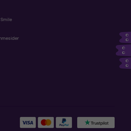
 Smile
emmesider