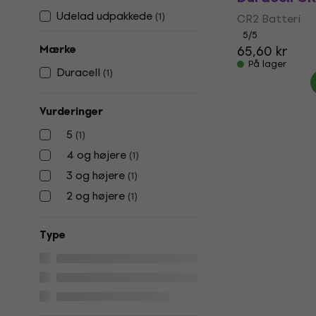
Udelad udpakkede
(
1
)
CR2 Batteri
5
/5
Mærke
65,60 kr
På lager
Duracell
(
1
)
Vurderinger
5
(
1
)
4 og højere
(
1
)
3 og højere
(
1
)
2 og højere
(
1
)
Type