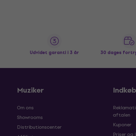
Udvidet garanti i 3 år
30 dages fortr
Muziker
Indkø
Om ons
Reklamati
aftalen
Showrooms
Kuponer
Distributionscenter
Priser og 