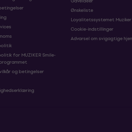
Gaveideer
betingelser
Ønskeliste
ing
Loyalitetssystemet Muziker
vices
Cookie-indstillinger
 moms
Advarsel om svigagtige hj
olitik
politik for MUZIKER Smile-
sprogrammet
vilkår og betingelser
ighedserklæring