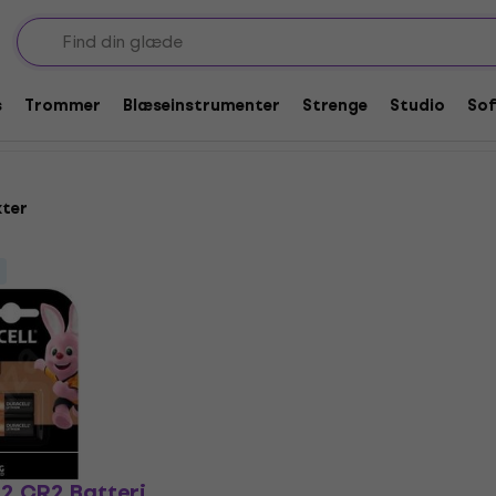
s
Trommer
Blæseinstrumenter
Strenge
Studio
So
kter
2 CR2 Batteri