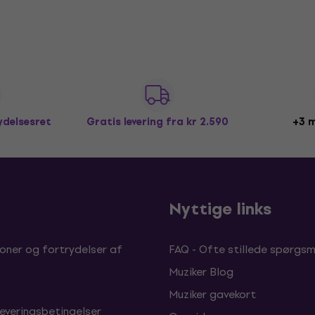
ydelsesret
Gratis levering
fra kr 2.590
+3 m
b
Nyttige links
oner og fortrydelser af
FAQ - Ofte stillede spørgsm
Muziker Blog
Muziker gavekort
leveringsbetingelser