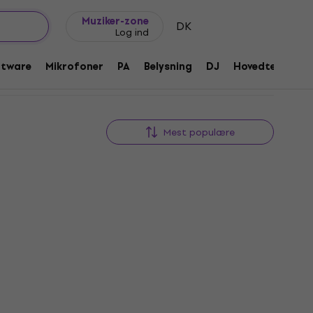
Gaveideer
FAQ
Muziker Blog
Muziker-zone
DK
Log ind
ftware
Mikrofoner
PA
Belysning
DJ
Hovedtelefone
Mest populære