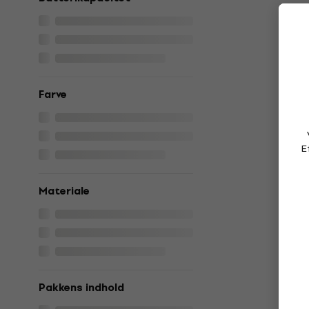
Farve
E
Materiale
Pakkens indhold