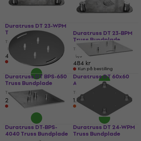
Duratruss DT 23-WPM
Truss Bundplade
Duratruss DT 23-BPM
Truss Bundplade
Truss Bundplade
5
/5
Truss Bundplade
499 kr
5
/5
Kun på bestilling
484 kr
Kun på bestilling
Duratruss DT BPS-650
Duratruss DT 60x60
Truss Bundplade
AL Truss Bundplade
Truss Bundplade
Truss Bundplade
2.359 kr
1.089 kr
Kun på bestilling
På lager hos leverandøren
Duratruss DT-BPS-
Duratruss DT 24-WPM
4040 Truss Bundplade
Truss Bundplade