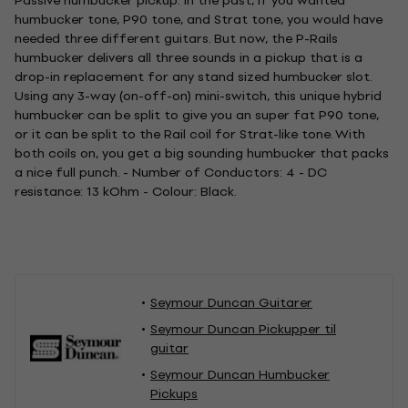
Passive humbucker pickup. In the past, if you wanted
humbucker tone, P90 tone, and Strat tone, you would have
needed three different guitars. But now, the P-Rails
humbucker delivers all three sounds in a pickup that is a
drop-in replacement for any stand sized humbucker slot.
Using any 3-way (on-off-on) mini-switch, this unique hybrid
humbucker can be split to give you an super fat P90 tone,
or it can be split to the Rail coil for Strat-like tone. With
both coils on, you get a big sounding humbucker that packs
a nice full punch. - Number of Conductors: 4 - DC
resistance: 13 kOhm - Colour: Black.
Seymour Duncan Guitarer
Seymour Duncan Pickupper til
guitar
Seymour Duncan Humbucker
Pickups