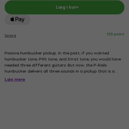
Læg i kurv
155 point
Spørg
Passive humbucker pickup. In the past, if you wanted
humbucker tone, P90 tone, and Strat tone, you would have
needed three different guitars. But now, the P-Rails
humbucker delivers all three sounds in a pickup that is a
drop-in replacement for any stand sized humbucker slot.
Læs mere
Using any 3-way (on-off-on) mini-switch, this unique hybrid
humbucker...