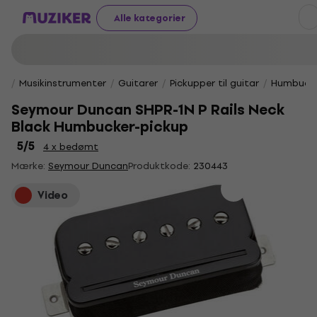
Alle kategorier
Musikinstrumenter
Guitarer
Pickupper til guitar
Humbucke
Seymour Duncan SHPR-1N P Rails Neck
Black Humbucker-pickup
5
/5
4 x bedømt
Mærke:
Seymour Duncan
Produktkode:
230443
Video