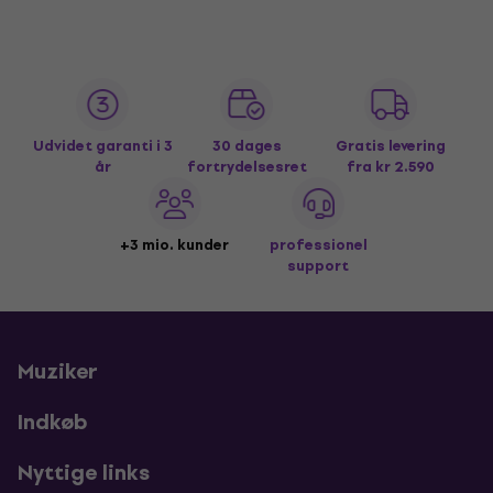
Udvidet garanti i 3
30 dages
Gratis levering
år
fortrydelsesret
fra kr 2.590
+3 mio. kunder
professionel
support
Muziker
Indkøb
Nyttige links