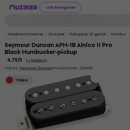
Alle kategorier
Musikinstrumenter
Guitarer
Pickupper til guitar
Humbucke
Seymour Duncan APH-1B Alnico II Pro
Black Humbucker-pickup
4,75
/5
1 x bedømt
Mærke:
Seymour Duncan
Produktkode:
230410
Video