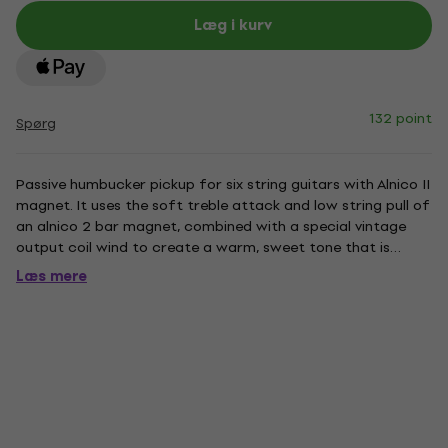
Læg i kurv
132 point
Spørg
Passive humbucker pickup for six string guitars with Alnico II
magnet. It uses the soft treble attack and low string pull of
an alnico 2 bar magnet, combined with a special vintage
output coil wind to create a warm, sweet tone that is
smooth and full, with tons of natural sustain. The highs are
Læs mere
articulate and smooth, and the lows are warm and...