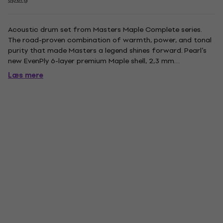
Acoustic drum set from Masters Maple Complete series.
The road-proven combination of warmth, power, and tonal
purity that made Masters a legend shines forward. Pearl’s
new EvenPly 6-layer premium Maple shell, 2,3 mm
Superhoops, and an improved price tag make Masters a
Læs mere
must for the touring pro. Included 22'' x 18'' bass drum, 10'' x
7'' and 12''...