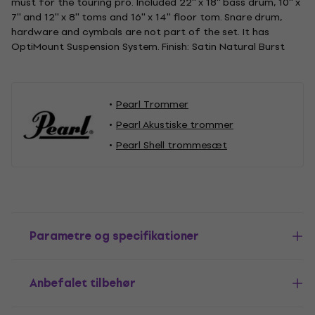
must for the touring pro. Included 22'' x 18'' bass drum, 10'' x
7'' and 12'' x 8'' toms and 16'' x 14'' floor tom. Snare drum,
hardware and cymbals are not part of the set. It has
OptiMount Suspension System. Finish: Satin Natural Burst
Pearl Trommer
Pearl Akustiske trommer
Pearl Shell trommesæt
Parametre og specifikationer
Anbefalet tilbehør