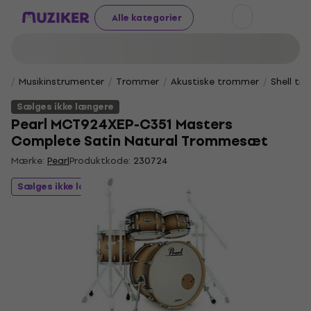
Alle kategorier
Musikinstrumenter
Trommer
Akustiske trommer
Shell t
Sælges ikke længere
Pearl MCT924XEP-C351 Masters
Complete Satin Natural Trommesæt
Mærke:
Pearl
Produktkode:
230724
Sælges ikke længere