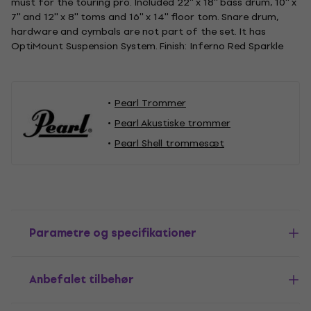
must for the touring pro. Included 22'' x 18'' bass drum, 10'' x
7'' and 12'' x 8'' toms and 16'' x 14'' floor tom. Snare drum,
hardware and cymbals are not part of the set. It has
OptiMount Suspension System. Finish: Inferno Red Sparkle
Pearl Trommer
Pearl Akustiske trommer
Pearl Shell trommesæt
Parametre og specifikationer
Anbefalet tilbehør