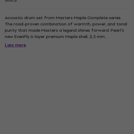
Acoustic drum set from Masters Maple Complete series.
The road-proven combination of warmth, power, and tonal
purity that made Masters a legend shines forward. Pearl’s
new EvenPly 6-layer premium Maple shell, 2,3 mm
Superhoops, and an improved price tag make Masters a
Læs mere
must for the touring pro. Included 22'' x 18'' bass drum, 10'' x
7'' and 12''...