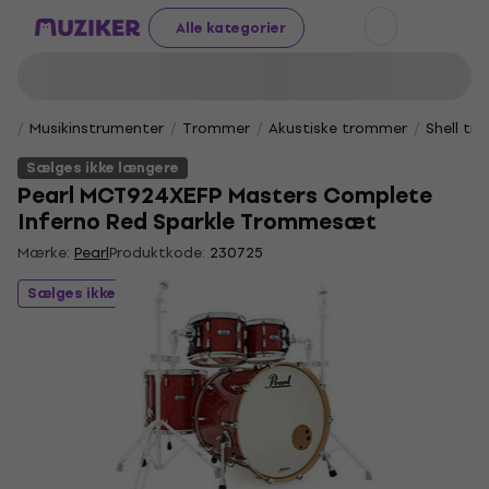
Alle kategorier
Musikinstrumenter
Trommer
Akustiske trommer
Shell t
Sælges ikke længere
Pearl MCT924XEFP Masters Complete
Inferno Red Sparkle Trommesæt
Mærke:
Pearl
Produktkode:
230725
Sælges ikke længere