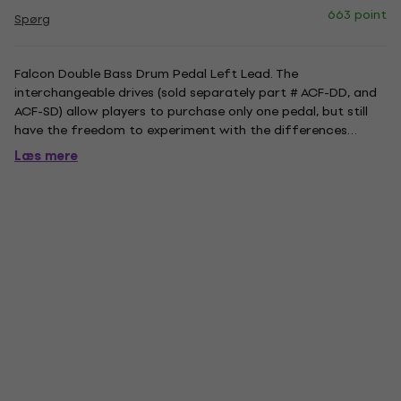
663 point
Spørg
Falcon Double Bass Drum Pedal Left Lead. The
interchangeable drives (sold separately part # ACF-DD, and
ACF-SD) allow players to purchase only one pedal, but still
have the freedom to experiment with the differences
between chain, strap, and direct drive feels. It also enables
Læs mere
double-pedal players to use different drives for each pedal
to...