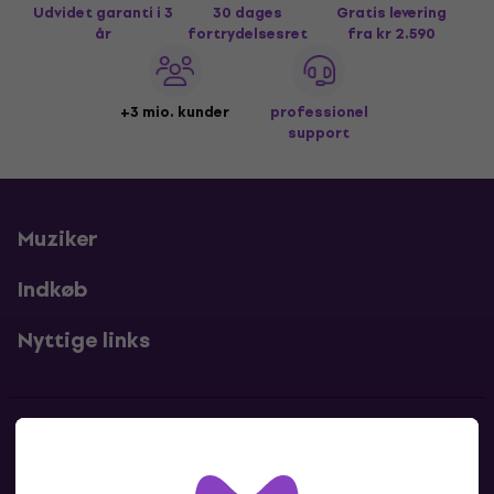
Udvidet garanti i 3
30 dages
Gratis levering
år
fortrydelsesret
fra kr 2.590
+3 mio. kunder
professionel
support
Muziker
Indkøb
Nyttige links
Kontakter