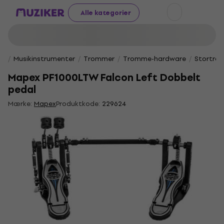
Alle kategorier
Musikinstrumenter
Trommer
Tromme-hardware
Stortro
Mapex PF1000LTW Falcon Left Dobbelt
pedal
Mærke:
Mapex
Produktkode:
229624