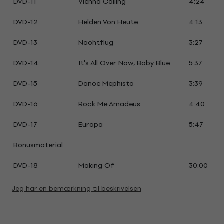
DVD-11
Vienna Calling
4:24
DVD-12
Helden Von Heute
4:13
DVD-13
Nachtflug
3:27
DVD-14
It's All Over Now, Baby Blue
5:37
DVD-15
Dance Mephisto
3:39
DVD-16
Rock Me Amadeus
4:40
DVD-17
Europa
5:47
Bonusmaterial
DVD-18
Making Of
30:00
Jeg har en bemærkning til beskrivelsen