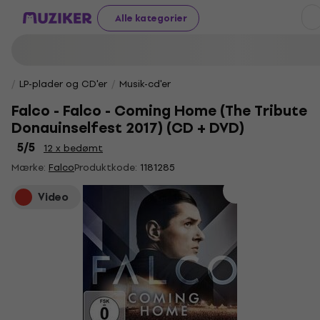
Alle kategorier
LP-plader og CD'er
Musik-cd'er
Falco - Falco - Coming Home (The Tribute
Donauinselfest 2017) (CD + DVD)
5
/5
12 x bedømt
Mærke:
Falco
Produktkode:
1181285
Video