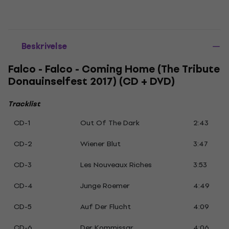
Beskrivelse
Falco - Falco - Coming Home (The Tribute
Donauinselfest 2017) (CD + DVD)
Tracklist
CD-1
Out Of The Dark
2:43
CD-2
Wiener Blut
3:47
CD-3
Les Nouveaux Riches
3:53
CD-4
Junge Roemer
4:49
CD-5
Auf Der Flucht
4:09
CD-6
Der Kommissar
4:06