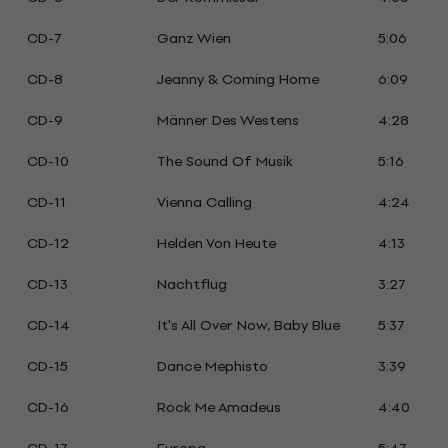
CD-7
Ganz Wien
5:06
CD-8
Jeanny & Coming Home
6:09
CD-9
Männer Des Westens
4:28
CD-10
The Sound Of Musik
5:16
CD-11
Vienna Calling
4:24
CD-12
Helden Von Heute
4:13
CD-13
Nachtflug
3:27
CD-14
It's All Over Now, Baby Blue
5:37
CD-15
Dance Mephisto
3:39
CD-16
Rock Me Amadeus
4:40