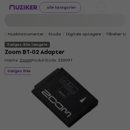
Alle kategorier
Musikinstrumenter
Studio
Digitale optagere
Tilbehør til
Sælges ikke længere
Zoom BT-02 Adapter
Mærke:
Zoom
Produktkode:
230097
Sælges ikke længere