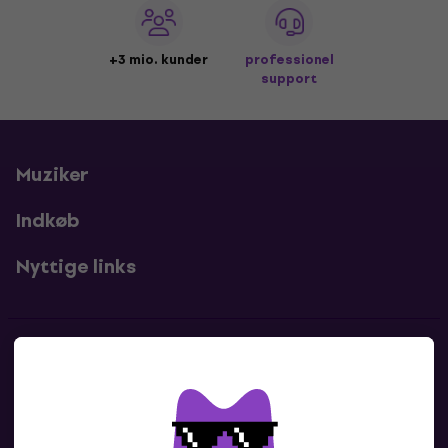
+3 mio. kunder
professionel
support
Muziker
Indkøb
Nyttige links
Kontakter
Kontakt os