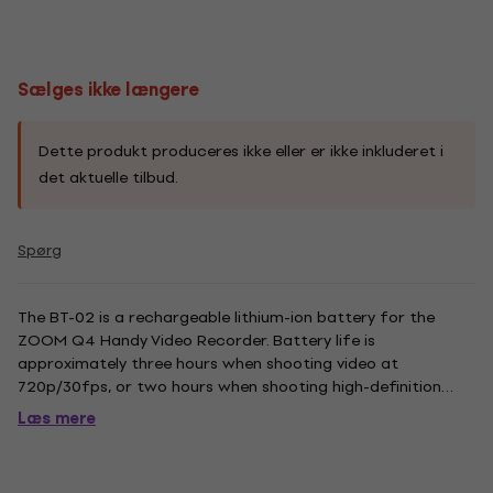
Sælges ikke længere
Dette produkt produceres ikke eller er ikke inkluderet i
det aktuelle tilbud.
Spørg
The BT-02 is a rechargeable lithium-ion battery for the
ZOOM Q4 Handy Video Recorder. Battery life is
approximately three hours when shooting video at
720p/30fps, or two hours when shooting high-definition
1080/30fps video. You can use it as a spare battery for your
Læs mere
Q4.