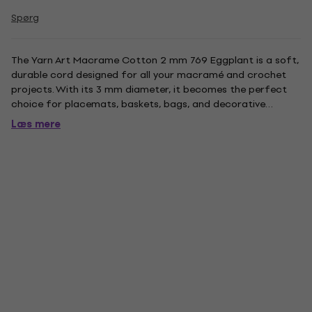
Spørg
The Yarn Art Macrame Cotton 2 mm 769 Eggplant is a soft,
durable cord designed for all your macramé and crochet
projects. With its 3 mm diameter, it becomes the perfect
choice for placemats, baskets, bags, and decorative
accessories. The deep black color ensures bold, elegant
Læs mere
results. Its cotton blend is machine washable for easy care,
allowing...