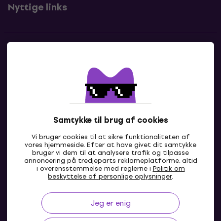
Nyttige links
Kontakter
Kontakt os
Samtykke til brug af cookies
Vi bruger cookies til at sikre funktionaliteten af
vores hjemmeside. Efter at have givet dit samtykke
bruger vi dem til at analysere trafik og tilpasse
annoncering på tredjeparts reklameplatforme, altid
i overensstemmelse med reglerne i
Politik om
DK
beskyttelse af personlige oplysninger
.
Jeg er enig