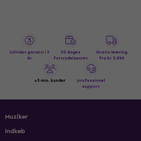
Udvidet garanti i 3
30 dages
Gratis levering
år
fortrydelsesret
fra kr 2.590
+3 mio. kunder
professionel
support
Muziker
Indkøb