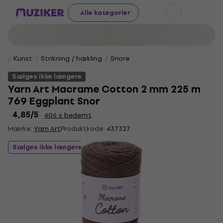
Alle kategorier
Kunst
Strikning / hækling
Snore
Sælges ikke længere
Yarn Art Macrame Cotton 2 mm 225 m
769 Eggplant Snor
4,85
/5
406 x bedømt
Mærke:
Yarn Art
Produktkode:
437327
Sælges ikke længere