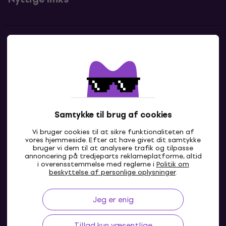
Kontakter
Kontakt os
Samtykke til brug af cookies
Vi bruger cookies til at sikre funktionaliteten af
vores hjemmeside. Efter at have givet dit samtykke
bruger vi dem til at analysere trafik og tilpasse
annoncering på tredjeparts reklameplatforme, altid
i overensstemmelse med reglerne i
Politik om
DK
beskyttelse af personlige oplysninger
.
Jeg er enig
Tillad kun væsentlige