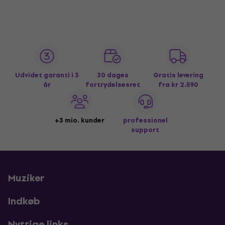
Udvidet garanti i 3
30 dages
Gratis levering
år
fortrydelsesret
fra kr 2.590
+3 mio. kunder
professionel
support
Muziker
Indkøb
Nyttige links