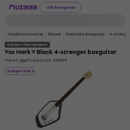
Alle kategorier
Musikinstrumenter
Basser
Elektriske basguitar
4-strenge
Sælges ikke længere
Vox Mark V Black 4-strenget basguitar
Mærke:
Vox
Produktkode:
229869
Sælges ikke længere