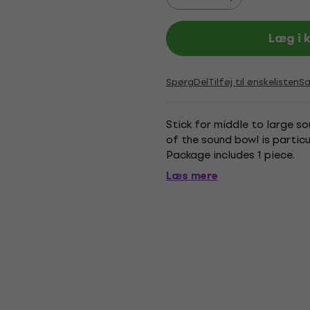
Læg i 
Spørg
Del
Tilføj til ønskelisten
S
Stick for middle to large s
of the sound bowl is partic
Package includes 1 piece.
Læs mere