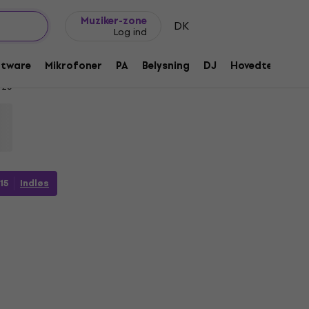
Gaveideer
FAQ
Muziker Blog
Muziker-zone
DK
Log ind
kussionsstave
ftware
Mikrofoner
PA
Belysning
DJ
Hovedtelefone
725
15
Indløs