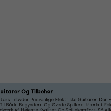
uitarer Og Tilbehør
tars Tilbyder Prisvenlige Elektriske Guitarer, Der 
 Til Både Begyndere Og Øvede Spillere. Mærket Fo
værk Af Højeste Kvalitet Og Spillekomfort, Så Alle