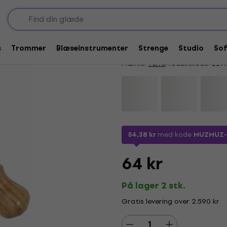
ssionsstave
Terre 3800005-L Per
4,3
/5
10 x bedømt
s
Trommer
Blæseinstrumenter
Strenge
Studio
So
Mærke:
Terre
Produktkode:
229
54,38 kr
med kode
MUZMUZ-
64 kr
På lager 2 stk.
Gratis levering over 2.590 kr