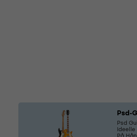
Psd-G
Psd Gui
Ideelle
På Hånd