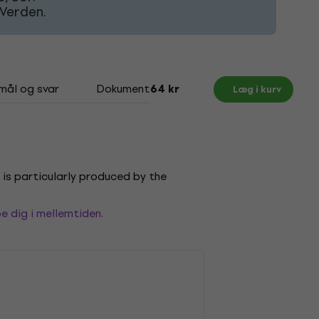
Verden.
mål og svar
Dokumenter
64 kr
Læg i kurv
 is particularly produced by the
e dig i mellemtiden.