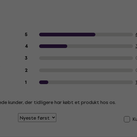
Kundeanmeldelser af produktet
5
4
3
0
2
1
de kunder, der tidligere har købt et produkt hos os.
K