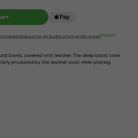
kurv
8 point
ammenlign
Rapporter en bedre pris
Overvåg prisen
ound bowls, covered with leather. The deep basic tone
ularly produced by the leather coat when playing.