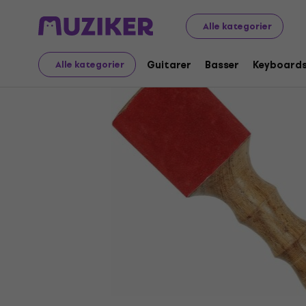
Musikinstrumenter
Trommer
Pinde og pensler
Perku
Alle kategorier
Guitarer
Basser
Keyboard
Alle kategorier