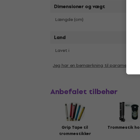
Dimensioner og vægt
19
Længde (cm)
Land
Lavet i
Tyskl
Jeg har en bemærkning til parametrene
Anbefalet tilbehør
Grip Tape til
Trommestik ho
trommestikker