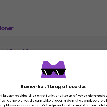
ioner
tansk Syngeskål
Type
r
Sheesham Wood
,
Samtykke til brug af cookies
Vi bruger cookies til at sikre funktionaliteten af vores hjemmeside
fter at have givet dit samtykke bruger vi dem til at analysere traf
og tilpasse annoncering på tredjeparts reklameplatforme, altid i