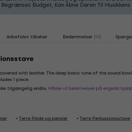
 Begrænset Budget, Kan Åbne Døren Til Musikkens 
Anbefalet tilbehør
Bedømmelser
(10)
Spørgs
sionsstave
 covered with leather. The deep basic tone of the sound bowl
ludes 1 piece.
ikke tilgængelig endnu.
Måske vil beskrivelsen på engelsk hjælp
mer
Terre Pinde og pensler
Terre Perkussionsstave