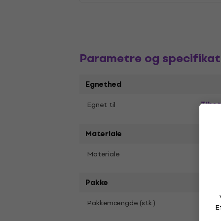
Parametre og specifikat
Egnethed
Tibe
Egnet til
Materiale
Læde
Materiale
Pakke
Pakkemængde (stk.)
1
E