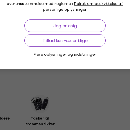
overensstemmelse med reglerne i
Politik om beskyttelse af
personlige oplysninger
.
Jeg er enig
Tillad kun væsentlige
and
Flere oplysninger og indstillinger
ldere
Tasker til
trommestikker