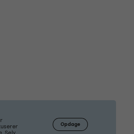
Er
Opdage
kuserer
, Selv