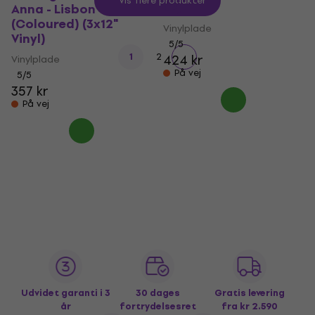
Vis flere produkter
LP)
Anna - Lisbon
(Coloured) (3x12"
Vinylplade
Vinyl)
5
/5
1
2
424 kr
Vinylplade
På vej
5
/5
357 kr
På vej
Udvidet garanti i 3
30 dages
Gratis levering
år
fortrydelsesret
fra kr 2.590