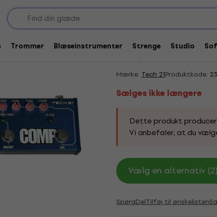
er til bas
Sælges ikke længere
Tech 21 Bass Fly Rig 
s
Trommer
Blæseinstrumenter
Strenge
Studio
So
4,72
/5
3 x bedømt
Mærke:
Tech 21
Produktkode:
23
Sælges ikke længere
Dette produkt produceres 
Vi anbefaler, at du vælg
Vælg en alternativ (2
Spørg
Del
Tilføj til ønskelisten
S