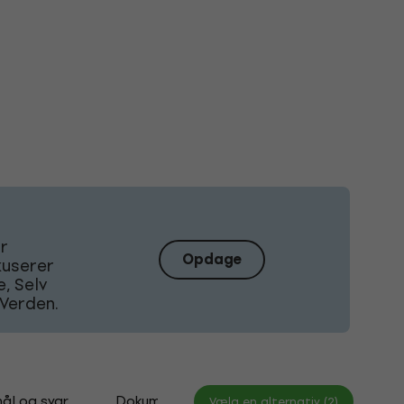
Er
Opdage
kuserer
, Selv
Verden.
ål og svar
Dokumenter
Vælg en alternativ (2)