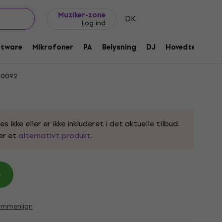
Gaveideer
FAQ
Muziker Blog
Muziker-zone
DK
Log ind
Multi-effekt til bas og guitar
ftware
Mikrofoner
PA
Belysning
DJ
Hovedtelefone
0092
ikke eller er ikke inkluderet i det aktuelle tilbud.
er et
alternativt produkt
.
)
ammenlign