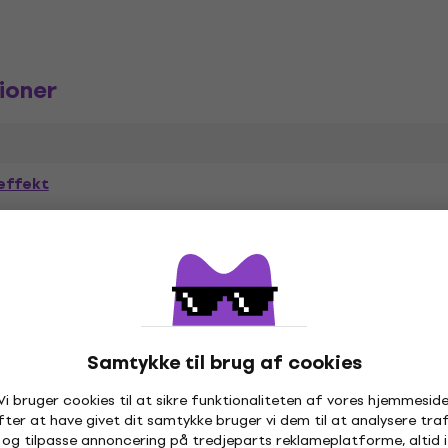
ioner
effekt
p
Tone
Niveau
Boost
,
,
,
Ægte Bypass
/Pre)/Drive
Character
,
,
Midten
Høj
Bite/Range
,
,
,
Kor
Fuzz
Octave
,
,
,
ble Q
Samtykke til brug af cookies
Vi bruger cookies til at sikre funktionaliteten af vores hjemmeside
fter at have givet dit samtykke bruger vi dem til at analysere traf
og tilpasse annoncering på tredjeparts reklameplatforme, altid i