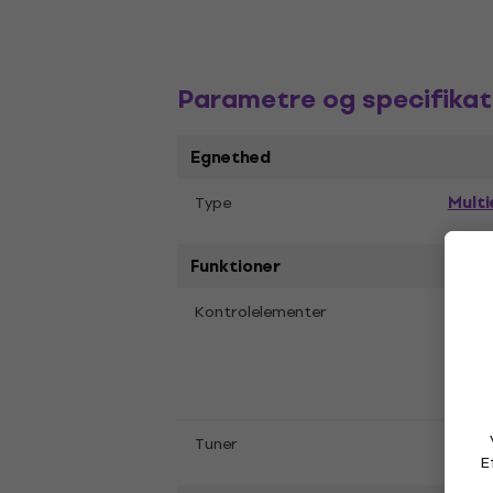
Parametre og specifikat
Egnethed
Multi
Type
Funktioner
Com
Kontrolelementer
(Post
Lav
,
Mix
,
Varia
Ja
Tuner
E