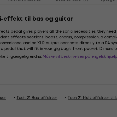
i-effekt til bas og guitar
ects pedal gives players all the sonic necessities they need 
ndent effects sections: boost, chorus, compression, a comp
r convenience, and an XLR output connects directly to a PA sy
 a pedal that will fit in your gig bag's front pocket. Dimension
ikke tilgængelig endnu.
Måske vil beskrivelsen på engelsk hjælp
ser
Tech 21 Bas-effekter
Tech 21 Multieffekter til