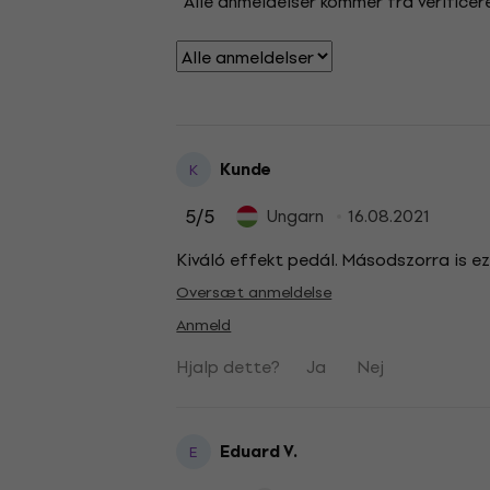
Alle anmeldelser kommer fra verificere
Kunde
K
5
/5
Ungarn
16.08.2021
Kiváló effekt pedál. Másodszorra is ez
Oversæt anmeldelse
Anmeld
Hjalp dette?
Ja
Nej
Eduard V.
E