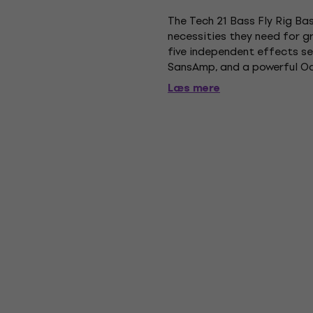
The Tech 21 Bass Fly Rig Bas
necessities they need for gr
five independent effects se
SansAmp, and a powerful Octa
an XLR output connects direc
Læs mere