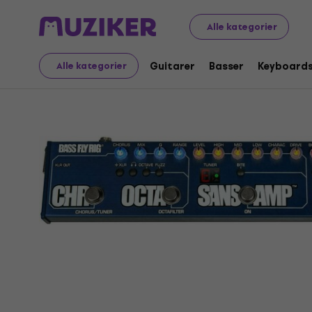
Musikinstrumenter
Basser
Bas-effekter
Multieffekt
Alle kategorier
Guitarer
Basser
Keyboard
Alle kategorier
Sælges ikke længere
Video