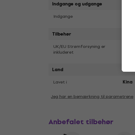
Indgange og udgange
Mono 
Indgange
Tilbehør
Nej
UK/EU Strømforsyning er
inkluderet
Land
Lavet i
Kina
Jeg har en bemærkning til parametrene
Anbefalet tilbehør