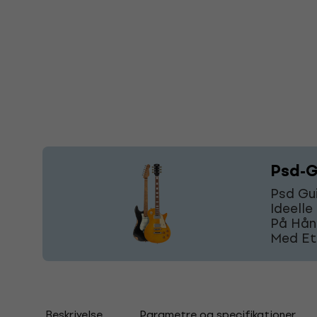
Psd-G
Psd Gui
Ideelle
På Hånd
Med Et
Beskrivelse
Parametre og specifikationer