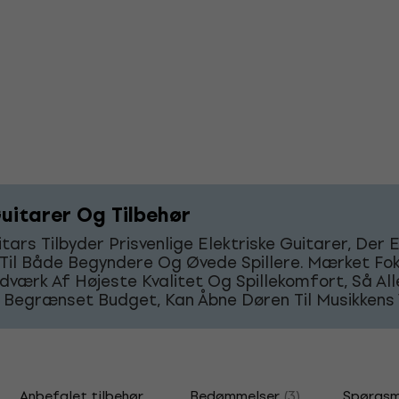
uitarer Og Tilbehør
tars Tilbyder Prisvenlige Elektriske Guitarer, Der 
 Til Både Begyndere Og Øvede Spillere. Mærket Fo
værk Af Højeste Kvalitet Og Spillekomfort, Så Alle
 Begrænset Budget, Kan Åbne Døren Til Musikkens 
Anbefalet tilbehør
Bedømmelser
(3)
Spørgsm