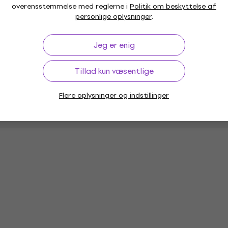
overensstemmelse med reglerne i
Politik om beskyttelse af
personlige oplysninger
.
(1 x)
Udgange
Jeg er enig
Tillad kun væsentlige
Flere oplysninger og indstillinger