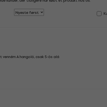
de kunder, der tidligere har købt et produkt hos os.
K
t venném A hangoló, csak 5-ös alá