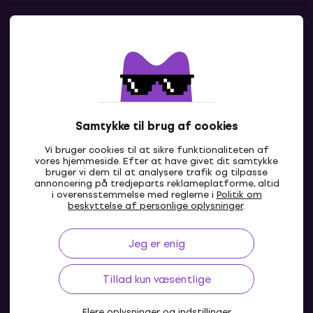
Kontakter
Kontakt os
Samtykke til brug af cookies
Vi bruger cookies til at sikre funktionaliteten af
vores hjemmeside. Efter at have givet dit samtykke
bruger vi dem til at analysere trafik og tilpasse
annoncering på tredjeparts reklameplatforme, altid
i overensstemmelse med reglerne i
Politik om
DK
beskyttelse af personlige oplysninger
.
Jeg er enig
Tillad kun væsentlige
Flere oplysninger og indstillinger