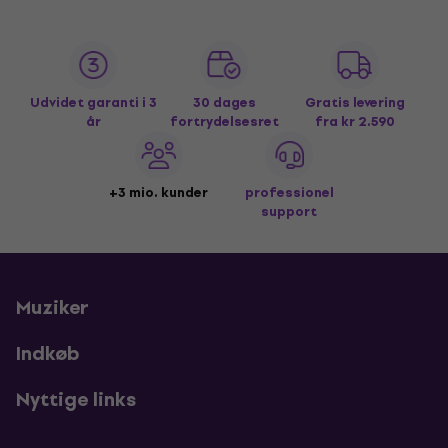
Udvidet garanti i 3
30 dages
Gratis levering
år
fortrydelsesret
fra kr 2.590
+3 mio. kunder
professionel
support
Muziker
Indkøb
Nyttige links