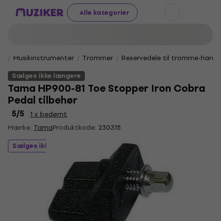
Alle kategorier
Musikinstrumenter
Trommer
Reservedele til tromme-hard
Sælges ikke længere
Tama HP900-81 Toe Stopper Iron Cobra
Pedal tilbehør
5
/5
1 x bedømt
Mærke:
Tama
Produktkode:
230315
Sælges ikke længere