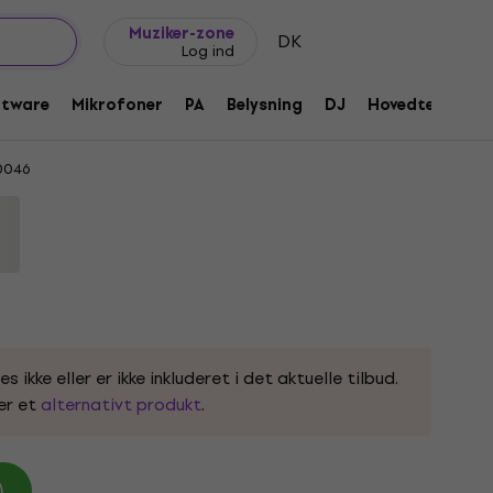
Gaveideer
FAQ
Muziker Blog
Muziker-zone
DK
Log ind
lodica Black
ftware
Mikrofoner
PA
Belysning
DJ
Hovedtelefone
0046
ikke eller er ikke inkluderet i det aktuelle tilbud.
er et
alternativt produkt
.
)