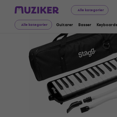
Musikinstrumenter
Keyboards
Melodikaer
Alle kategorier
Guitarer
Basser
Keyboard
Alle kategorier
Sælges ikke længere