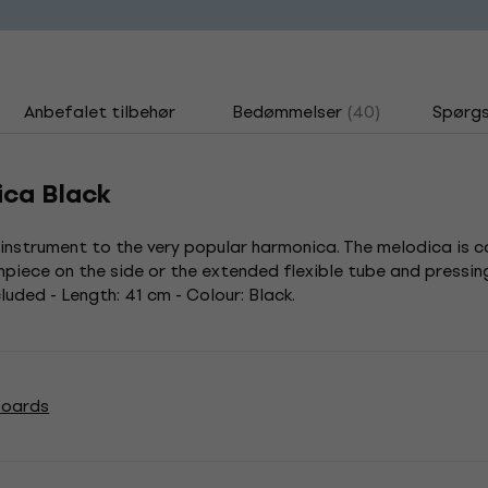
Anbefalet tilbehør
Bedømmelser
(40)
Spørgs
ica Black
 instrument to the very popular harmonica. The melodica is 
hpiece on the side or the extended flexible tube and pressi
luded - Length: 41 cm - Colour: Black.
boards