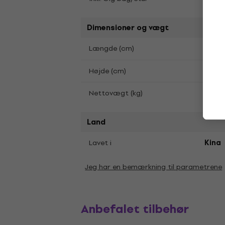
Dimensioner og vægt
Længde (cm)
41
Højde (cm)
13
0,87
Nettovægt (kg)
Land
Lavet i
Kina
Jeg har en bemærkning til parametrene
Anbefalet tilbehør