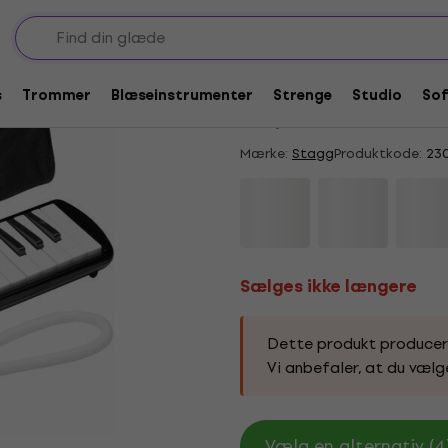
Sælges ikke længere
Stagg Melosta 32 Me
s
Trommer
Blæseinstrumenter
Strenge
Studio
So
4,6
/5
40 x bedømt
Mærke:
Stagg
Produktkode:
23
Sælges ikke længere
Dette produkt produceres 
Vi anbefaler, at du vælg
Vælg en alternativ (4