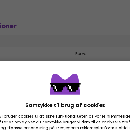
ioner
Farve
ag
Mouthpiece
Tube
,
,
hpiece
Samtykke til brug af cookies
Vi bruger cookies til at sikre funktionaliteten af vores hjemmeside
fter at have givet dit samtykke bruger vi dem til at analysere traf
og tilpasse annoncering på tredjeparts reklameplatforme, altid i
ag