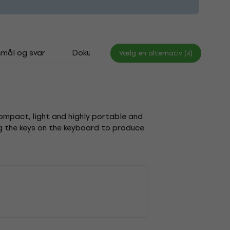
mål og svar
Dokumenter
Vælg en alternativ (4)
compact, light and highly portable and
ng the keys on the keyboard to produce