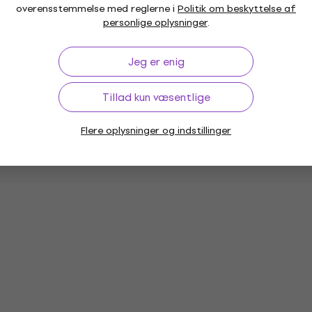
overensstemmelse med reglerne i
Politik om beskyttelse af
personlige oplysninger
.
Jeg er enig
Dybde (cm)
Tillad kun væsentlige
Bredde (cm)
Flere oplysninger og indstillinger