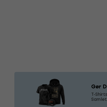
Gør Di
T-Shirt
Samlet 