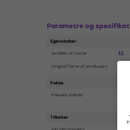
Parametre og specifikat
Egenskaber
32
Antallet af taster
Original farve af producent
Black
Pakke
Gigb
Pakkens indhold
Mout
Tilbehør
E
Gigb
Inkl. Gig bag/etui