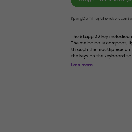
Spørg
Del
Tilføj til ønskelisten
S
The Stagg 32 key melodica i
The melodica is compact, li
through the mouthpiece on t
the keys on the keyboard to
Included - Length: 41 cm - Co
Læs mere