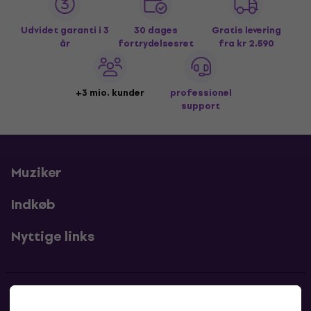
Udvidet garanti i 3
30 dages
Gratis levering
år
fortrydelsesret
fra kr 2.590
+3 mio. kunder
professionel
support
Muziker
Indkøb
Nyttige links
Kontakter