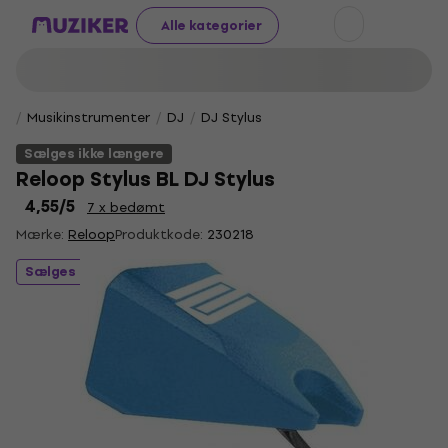
Alle kategorier
Musikinstrumenter
DJ
DJ Stylus
Sælges ikke længere
Reloop Stylus BL DJ Stylus
4,55
/5
7 x bedømt
Mærke:
Reloop
Produktkode:
230218
Sælges ikke længere