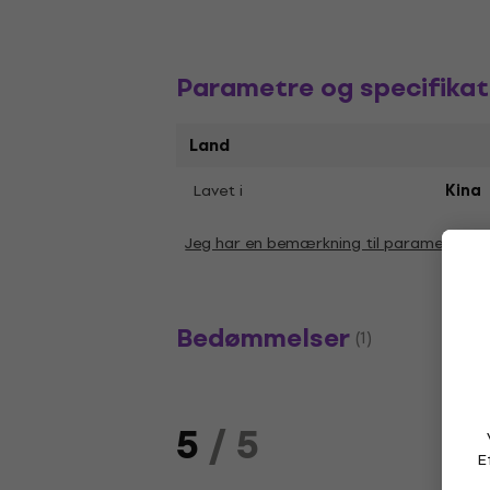
Parametre og specifikat
Land
Lavet i
Kina
Jeg har en bemærkning til parametrene
Bedømmelser
(1)
5
/ 5
E