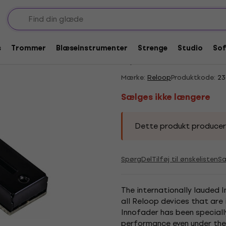
dere og crossfadere
Sælges ikke længere
Reloop RMX Innofad
s
Trommer
Blæseinstrumenter
Strenge
Studio
So
5
/5
1 x bedømt
Mærke:
Reloop
Produktkode:
23
Sælges ikke længere
Dette produkt produceres 
Spørg
Del
Tilføj til ønskelisten
S
The internationally lauded 
all Reloop devices that are
Innofader has been speciall
performance even under the 