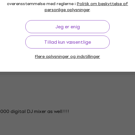
overensstemmelse med reglerne i
Politik om beskyttelse af
0
2
personlige oplysninger
.
0
1
Jeg er enig
de kunder, der tidligere har købt et produkt hos os.
Tillad kun væsentlige
K
Flere oplysninger og indstillinger
 digital DJ mixer as well ! ! !