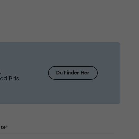
t
Du Finder Her
od Pris
ter