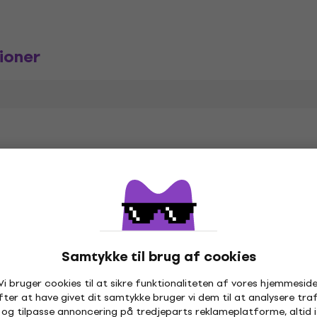
ioner
Kundeanmeldelser af produktet
1
5
Samtykke til brug af cookies
0
4
Vi bruger cookies til at sikre funktionaliteten af vores hjemmeside
fter at have givet dit samtykke bruger vi dem til at analysere traf
0
3
og tilpasse annoncering på tredjeparts reklameplatforme, altid i