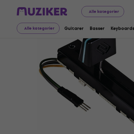
Musikinstrumenter
DJ
DJ-tilbehør
Drejeknapper, fa
Alle kategorier
Guitarer
Basser
Keyboard
Alle kategorier
Sælges ikke længere