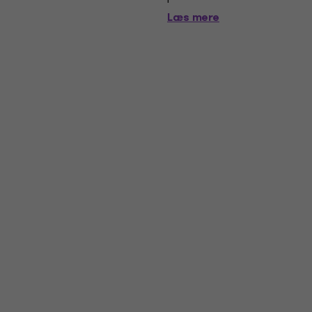
Innovate‘s revolutionary...
Læs mere