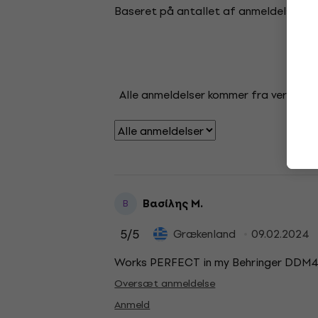
Baseret på antallet af anmeldelser: 1
Alle anmeldelser kommer fra verificere
Βασίλης Μ.
Β
5
/5
Grækenland
09.02.2024
Works PERFECT in my Behringer DDM4000
Oversæt anmeldelse
Anmeld