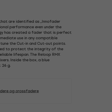
that are identified as „Innofader
sional performance even under the
gy has created a fader that is perfect
mmediate use in any compatible
tune the Cut-in and Cut-out points.
ed to protect the integrity of the
reliable lifespan. The Reloop RMX
ers. Inside the box, a blue
 26 g.
adere og crossfadere