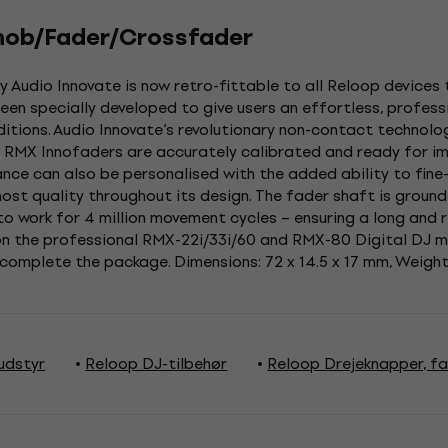
nob/Fader/Crossfader
y Audio Innovate is now retro-fittable to all Reloop devices 
en specially developed to give users an effortless, profes
ditions. Audio Innovate‘s revolutionary non-contact technolo
e RMX Innofaders are accurately calibrated and ready for i
nce can also be personalised with the added ability to fine-
st quality throughout its design. The fader shaft is ground
 to work for 4 million movement cycles – ensuring a long and 
 on the professional RMX-22i/33i/60 and RMX-80 Digital DJ mix
complete the package. Dimensions: 72 x 14.5 x 17 mm, Weight:
udstyr
Reloop DJ-tilbehør
Reloop Drejeknapper, f