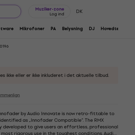
Gaveideer
FAQ
Muziker Blog
Muziker-zone
DK
Log ind
er Knob/Fader/Crossfader
ftware
Mikrofoner
PA
Belysning
DJ
Hovedtelefone
0196
ikke eller er ikke inkluderet i det aktuelle tilbud.
ammenlign
Innofader by Audio Innovate is now retro-fittable to
 identified as „Innofader Compatible“. The RMX
y developed to give users an effortless, professional
most rigorous use in the toughest conditions. Audio