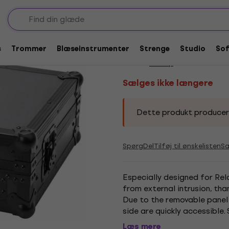
tuier
Sælges ikke længere
Reloop Beatpad CS D
s
Trommer
Blæseinstrumenter
Strenge
Studio
So
Mærke:
Reloop
Produktkode:
23
Sælges ikke længere
Dette produkt produceres 
Spørg
Del
Tilføj til ønskelisten
S
Especially designed for Rel
from external intrusion, th
Due to the removable panel
side are quickly accessible.
dimensions: 465 x 87 x 325 m
Læs mere