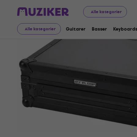
Musikinstrumenter
DJ
DJ-tasker og -kufferter
DJ E
Alle kategorier
Guitarer
Basser
Keyboard
Alle kategorier
Sælges ikke længere