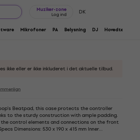
Gaveideer
FAQ
Muziker Blog
Muziker-zone
DK
Log ind
J-etui
ftware
Mikrofoner
PA
Belysning
DJ
Hovedtelefone
0187
ikke eller er ikke inkluderet i det aktuelle tilbud.
ammenlign
oop's Beatpad, this case protects the controller
anks to the sturdy construction with ample padding.
 the control elements and connections on the front
 Specs Dimensions: 530 x 190 x 415 mm Inner
m Weight: 6.8...