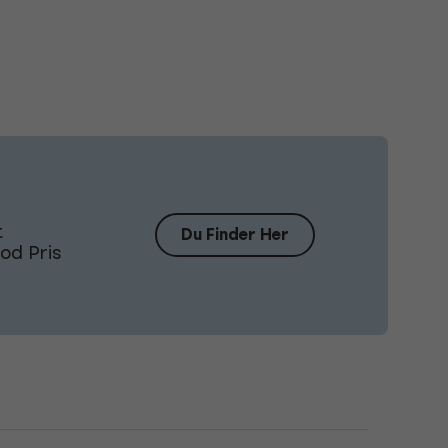
t
Du Finder Her
od Pris