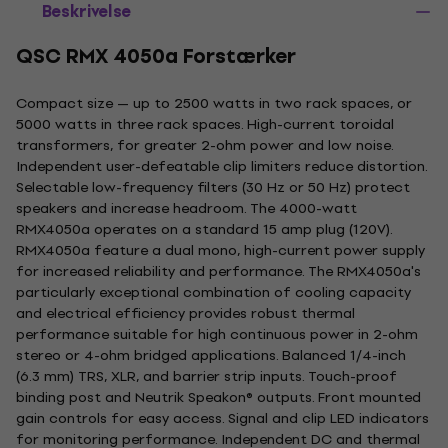
Beskrivelse
QSC RMX 4050a Forstærker
Compact size — up to 2500 watts in two rack spaces, or
5000 watts in three rack spaces. High-current toroidal
transformers, for greater 2-ohm power and low noise.
Independent user-defeatable clip limiters reduce distortion.
Selectable low-frequency filters (30 Hz or 50 Hz) protect
speakers and increase headroom. The 4000-watt
RMX4050a operates on a standard 15 amp plug (120V).
RMX4050a feature a dual mono, high-current power supply
for increased reliability and performance. The RMX4050a's
particularly exceptional combination of cooling capacity
and electrical efficiency provides robust thermal
performance suitable for high continuous power in 2-ohm
stereo or 4-ohm bridged applications. Balanced 1/4-inch
(6.3 mm) TRS, XLR, and barrier strip inputs. Touch-proof
binding post and Neutrik Speakon® outputs. Front mounted
gain controls for easy access. Signal and clip LED indicators
for monitoring performance. Independent DC and thermal