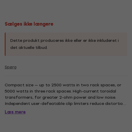
Sælges ikke længere
Dette produkt produceres ikke eller er ikke inkluderet i
det aktuelle tilbud.
Spørg
Compact size — up to 2500 watts in two rack spaces, or
5000 watts in three rack spaces. High-current toroidal
transformers, for greater 2-ohm power and low noise.
Independent user-defeatable clip limiters reduce distortion.
Selectable low-frequency filters (30 Hz or 50 Hz) protect
Læs mere
speakers and increase headroom. The 4000-watt
RMX4050a operates...