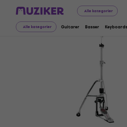
Musikinstrumenter
Trommer
Tromme-hardware
Hi
Alle kategorier
Guitarer
Basser
Keyboard
Alle kategorier