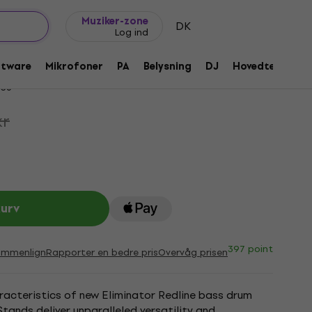
Gaveideer
FAQ
Muziker Blog
Muziker-zone
DK
Log ind
tor Redline Hi-Hat Stativ
ftware
Mikrofoner
PA
Belysning
DJ
Hovedtelefone
36
kr
kurv
397 point
ammenlign
Rapporter en bedre pris
Overvåg prisen
racteristics of new Eliminator Redline bass drum
tands deliver unparalleled versatility and