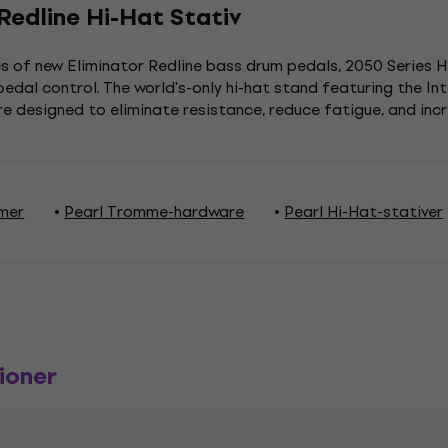
Redline Hi-Hat Stativ
s of new Eliminator Redline bass drum pedals, 2050 Series H
 pedal control. The world's-only hi-hat stand featuring the
re designed to eliminate resistance, reduce fatigue, and in
mer
Pearl Tromme-hardware
Pearl Hi-Hat-stativer
ioner