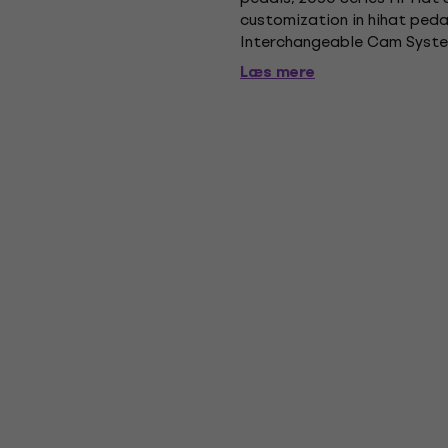
customization in hihat pedal
Interchangeable Cam System
designed to eliminate resist
Læs mere