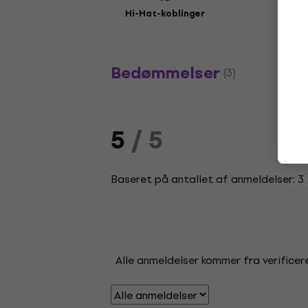
Hi-Hat-koblinger
Bedømmelser
(3)
5
/ 5
Baseret på antallet af anmeldelser: 3
Alle anmeldelser kommer fra verificere