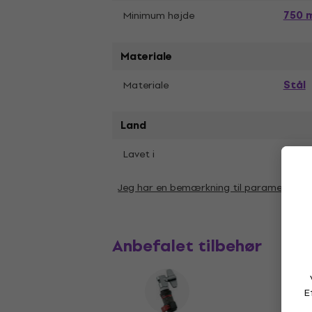
750 
Minimum højde
Materiale
Stål
Materiale
Land
Lavet i
Kina
Jeg har en bemærkning til parametrene
Anbefalet tilbehør
E