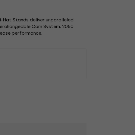
i-Hat Stands deliver unparalleled
 Interchangeable Cam System, 2050
crease performance.