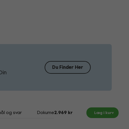
Du Finder Her
Din
ål og svar
Dokumenter
2.969 kr
Læg i kurv