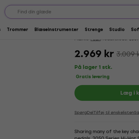
-Hat-stativer
Pearl H-2050 Elimina
5
/5
3 x bedømt
s
Trommer
Blæseinstrumenter
Strenge
Studio
So
Mærke:
Pearl
Produktkode:
2307
2.969 kr
3.009 
På lager 1 stk.
Gratis levering
Læg i 
Spørg
Del
Tilføj til ønskelisten
S
Sharing many of the key cha
pedals, 2050 Series Hi-Hat S